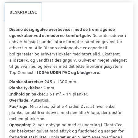
BESKRIVELSE
Disano designgulve overbeviser med de fremragende
egenskaber ved et moderne komfortgulv.
De er derudover i
enhver hensigt sunde i store formater samt en gevinst for
ethvert rum. Alle Disano designgulve er egnede til
boligarealer og erhvervslokaler med stort slid. Ekstremt
slidstærk, og vandfast designgulv. Gulvet er meget velegnet
til gulvvarme, og leveres med det lette monteringssystem
Top Connect.
100% UDEN PVC og blødgørere.
Planke størrelse:
245 x 1300 mm.
Planke tykkelse:
2 mm.
Indhold pr. pakke:
3,51 m² - 11 planker.
Overflade:
Autentisk.
Fas/fuge:
Micro fas, på alle 4 sider. Dvs. at hver enkel
planke, smukt fremhæves med den lille V fuge, der opstår
mellem plankerne.
Opbygning:
2 lags opbygning med et underlag i ElastoTec,
der beskytter gulvet mod aftryk og fugtighed og sørger for
forbedret stabilitet. Toplaget er en SilentSense overflade i