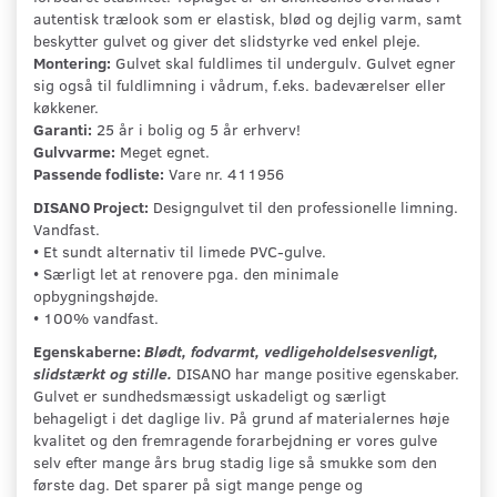
autentisk trælook som er elastisk, blød og dejlig varm, samt
beskytter gulvet og giver det slidstyrke ved enkel pleje.
Montering:
Gulvet skal fuldlimes til undergulv. Gulvet egner
sig også til fuldlimning i vådrum, f.eks. badeværelser eller
køkkener.
Garanti:
25 år i bolig og 5 år erhverv!
Gulvvarme:
Meget egnet.
Passende fodliste:
Vare nr. 411956
DISANO Project:
Designgulvet til den professionelle limning.
Vandfast.
• Et sundt alternativ til limede PVC-gulve.
• Særligt let at renovere pga. den minimale
opbygningshøjde.
• 100% vandfast.
Egenskaberne:
Blødt, fodvarmt, vedligeholdelsesvenligt,
slidstærkt og stille.
DISANO har mange positive egenskaber.
Gulvet er sundhedsmæssigt uskadeligt og særligt
behageligt i det daglige liv. På grund af materialernes høje
kvalitet og den fremragende forarbejdning er vores gulve
selv efter mange års brug stadig lige så smukke som den
første dag. Det sparer på sigt mange penge og