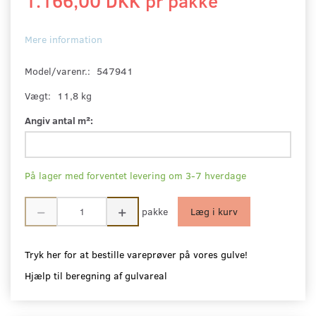
1.166,00 DKK pr
pakke
Mere information
Model/varenr.:
547941
Vægt:
11,8 kg
Angiv antal m²:
På lager med forventet levering om 3-7 hverdage
pakke
Læg i kurv
Tryk her for at bestille vareprøver på vores gulve!
Hjælp til beregning af gulvareal