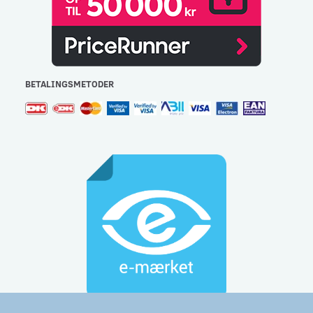
BETALINGSMETODER
Gulvlageret Aps - CVR: 32477267 - e-mail:
info@gulvlageret.dk