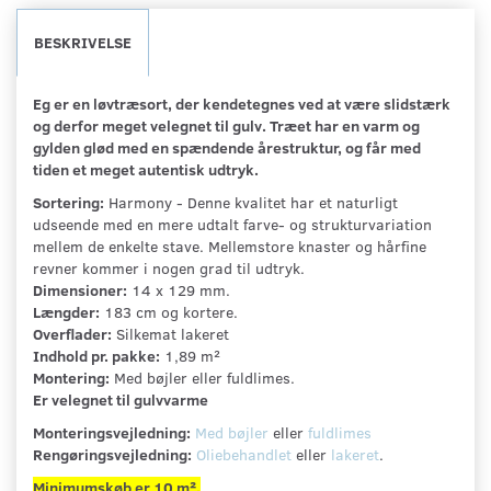
BESKRIVELSE
Eg er en løvtræsort, der kendetegnes ved at være slidstærk
og derfor meget velegnet til gulv. Træet har en varm og
gylden glød med en spændende årestruktur, og får med
tiden et meget autentisk udtryk.
Sortering:
Harmony - Denne kvalitet har et naturligt
udseende med en mere udtalt farve- og strukturvariation
mellem de enkelte stave. Mellemstore knaster og hårfine
revner kommer i nogen grad til udtryk.
Dimensioner:
14 x 129 mm.
Længder:
183 cm og kortere.
Overflader:
Silkemat lakeret
Indhold pr. pakke:
1,89 m²
Montering:
Med bøjler eller fuldlimes.
Er velegnet til gulvvarme
Monteringsvejledning:
Med bøjler
eller
fuldlimes
Rengøringsvejledning:
Oliebehandlet
eller
lakeret
.
Minimumskøb er 10 m².