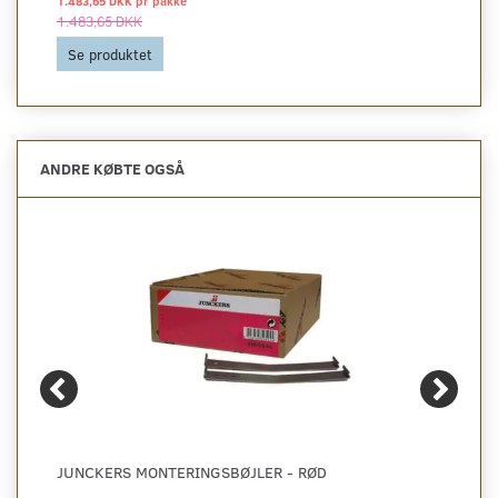
1.483,65 DKK pr
pakke
1.483,65 DKK
Se produktet
ANDRE KØBTE OGSÅ
JUNCKERS MONTERINGSBØJLER - RØD