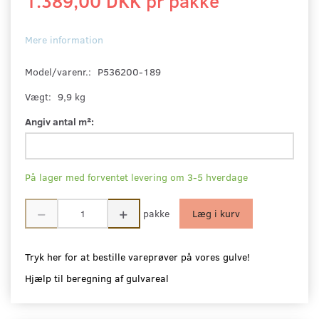
1.389,00 DKK pr
pakke
Mere information
Model/varenr.:
P536200-189
Vægt:
9,9 kg
Angiv antal m²:
På lager med forventet levering om 3-5 hverdage
pakke
Læg i kurv
Tryk her for at bestille vareprøver på vores gulve!
Hjælp til beregning af gulvareal