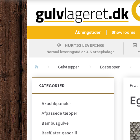
Åbningstider
Showrooms
HURTIG LEVERING!
Normal leveringstid er 3-5 arbejdsdage
M
Gulvtæpper
Egetæpper
Fra:
KATEGORIER
E
Akustikpaneler
Afpassede tæpper
Bambusgulve
BeefEater gasgrill