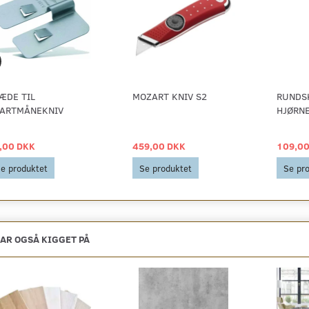
ÆDE TIL
MOZART KNIV S2
RUNDS
ARTMÅNEKNIV
HJØRNE
,00 DKK
459,00 DKK
109,00
e produktet
Se produktet
Se pr
AR OGSÅ KIGGET PÅ