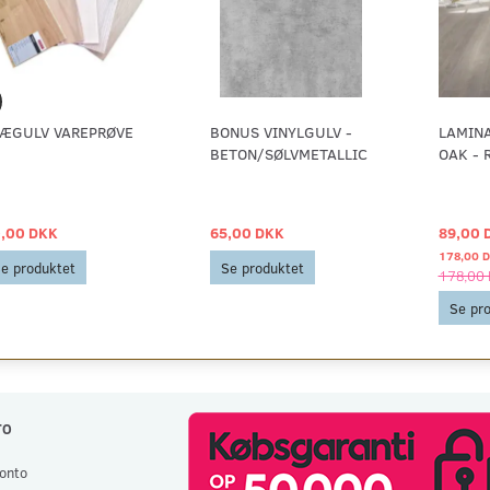
ÆGULV VAREPRØVE
BONUS VINYLGULV -
LAMIN
BETON/SØLVMETALLIC
OAK - 
,00 DKK
65,00 DKK
89,00 
178,00 
e produktet
Se produktet
178,00
Se pr
TO
onto