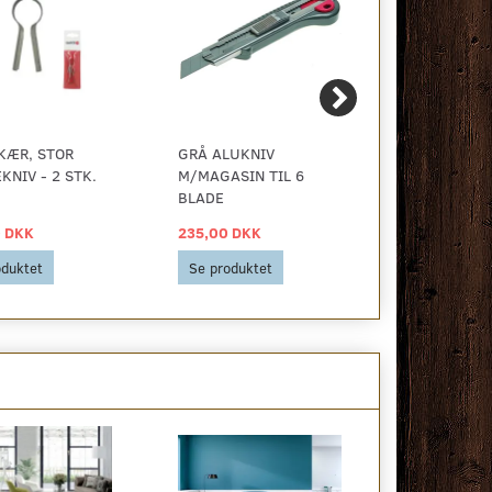
KÆR, STOR
GRÅ ALUKNIV
STRIMMEL 
KNIV - 2 STK.
M/MAGASIN TIL 6
KANTSKÆRE
BLADE
CM.
 DKK
235,00 DKK
3.539,00 D
oduktet
Se produktet
Se produkt