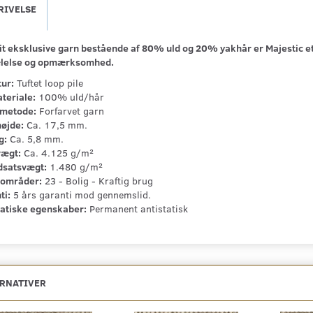
RIVELSE
it eksklusive garn bestående af 80% uld og 20% yakhår er Majestic et 
lelse og opmærksomhed.
tur:
Tuftet loop pile
teriale:
100% uld/hår
metode:
Forfarvet garn
højde:
Ca. 17,5 mm.
g:
Ca. 5,8 mm.
vægt:
Ca. 4.125 g/m²
dsatsvægt:
1.480 g/m²
områder:
23 - Bolig - Kraftig brug
ti:
5 års garanti mod gennemslid.
tatiske egenskaber:
Permanent antistatisk
ERNATIVER