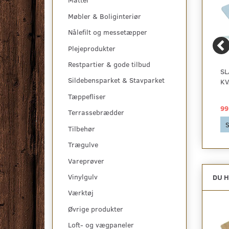
Måtter
Møbler & Boliginteriør
Nålefilt og messetæpper
Plejeprodukter
Restpartier & gode tilbud
KVARTMÅNEKNIV
DOBBELT LÆDERSKEDE
SL
Sildebensparket & Stavparket
TIL KNIV
KV
Tæppefliser
375,00 DKK
119,00 DKK
99
Terrassebrædder
Se produktet
Se produktet
S
Tilbehør
Trægulve
Vareprøver
Vinylgulv
DU H
Værktøj
Øvrige produkter
Loft- og vægpaneler