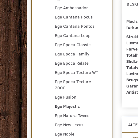
BESK
Ege Ambassador
Ege Cantana Focus
Med s
Ege Cantana Pontos
forkæ
Ege Cantana Loop
Struk
Luvma
Ege Epoca Classic
Farve
Ege Epoca Family
Total
Slidla
Ege Epoca Relate
Total
Ege Epoca Texture WT
Luvin
Brugs
Ege Epoca Texture
Garan
2000
Antis
Ege Fusion
Ege Majestic
Ege Natura Tweed
ALT
Ege New Lexus
Ege Noble