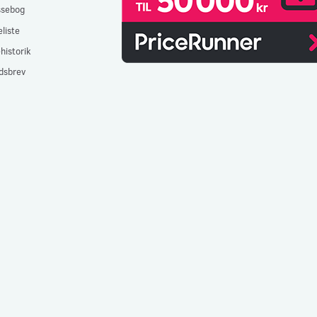
ssebog
liste
historik
dsbrev