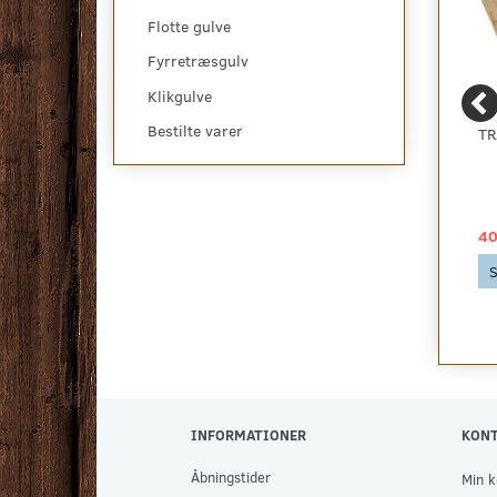
Flotte gulve
Fyrretræsgulv
Klikgulve
Bestilte varer
ZORBA+ - BILLIGT
OSMO TOP-OIL
TR
BOUCLE GULVTÆPPE -
HÅRDVOKSOLIE TIL
RESTPARTI, FLERE
BORDPLADER OG
FARVER
MØBLER
49,00 DKK
299,00 DKK
40
Se produktet
Se produktet
S
INFORMATIONER
KON
Åbningstider
Min k