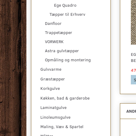
Ege Quadro
Tæpper til Erhverv
Danfloor
Trappetæpper
VORWERK
Astra gulvtæpper
EG
Opmåling og montering
BE
Gulvvarme
47
Græstæpper
S
Korkgulve
Køkken, bad & garderobe
Laminatgulve
ANDR
Linoleumsgulve
Maling, Væv & Spartel