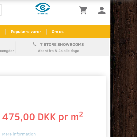
l
Populære varer
Om os
7 STORE SHOWROOMS
å mængder
Åbent fra 8-24 alle dage
2
475,00 DKK pr
m
Mere information