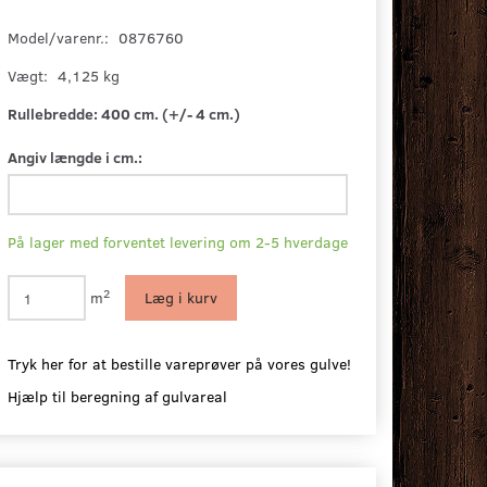
Model/varenr.:
0876760
Vægt:
4,125 kg
Rullebredde:
400 cm. (+/- 4 cm.)
Angiv længde i cm.:
På lager med forventet levering om 2-5 hverdage
2
m
Læg i kurv
Tryk her for at bestille vareprøver på vores gulve!
Hjælp til beregning af gulvareal