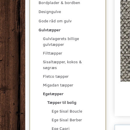
Bordplader & bordben
Designgulve
Gode råd om gulv
Gulvtæpper
Gulvlagerets billige
gulvtæpper
Filttæpper
Sisaltæpper, kokos &
søgræs
Fletco tæpper
Migadan tæpper
Egetæpper
Tæpper til bolig
Ege Sisal Boucle
Ege Sisal Berber
Ege Capri