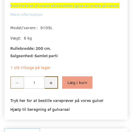
Kom forbi et af vores showrooms og se en prøve på varen.
Mere information
Model/varenr.:
9105L
Vægt:
6 kg
Rullebredde:
200 cm.
Salgsenhed:
Samlet parti
1 stk tilbage på lager
Læg i kurv
Tryk her for at bestille vareprøver på vores gulve!
Hjælp til beregning af gulvareal