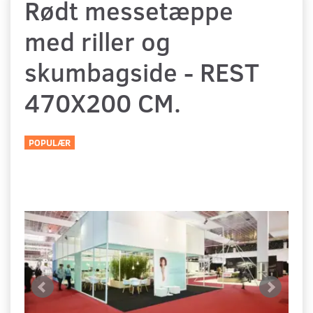
Rødt messetæppe
med riller og
skumbagside - REST
470X200 CM.
POPULÆR