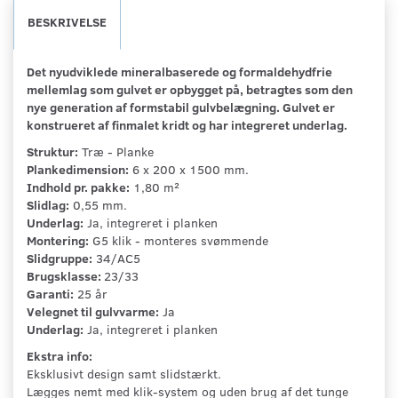
BESKRIVELSE
Det nyudviklede mineralbaserede og formaldehydfrie
mellemlag som gulvet er opbygget på, betragtes som den
nye generation af formstabil gulvbelægning. Gulvet er
konstrueret af finmalet kridt og har integreret underlag.
Struktur:
Træ - Planke
Plankedimension:
6 x 200 x 1500 mm.
Indhold pr. pakke:
1,80 m²
Slidlag:
0,55 mm.
Underlag:
Ja, integreret i planken
Montering:
G5 klik - monteres svømmende
Slidgruppe:
34/AC5
Brugsklasse:
23/33
Garanti:
25 år
Velegnet til gulvvarme:
Ja
Underlag:
Ja, integreret i planken
Ekstra info:
Eksklusivt design samt slidstærkt.
Lægges nemt med klik-system og uden brug af det tunge