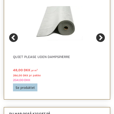
QUIET PLEASE UDEN DAMPSPÆRRE
48,00 DKK
2
pr
m
264,00 DKK pr
pakke
264,00 DKK
Se produktet
DU HAR OGSÅ KIGGET PÅ