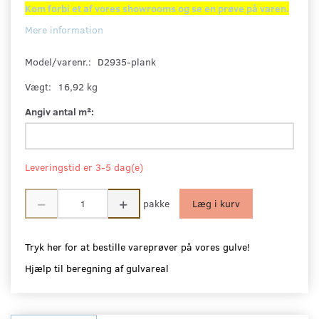
Kom forbi et af vores showrooms og se en prøve på varen.
Mere information
Model/varenr.:
D2935-plank
Vægt:
16,92 kg
Angiv antal m²:
Leveringstid er 3-5 dag(e)
pakke
Læg i kurv
Tryk her for at bestille vareprøver på vores gulve!
Hjælp til beregning af gulvareal