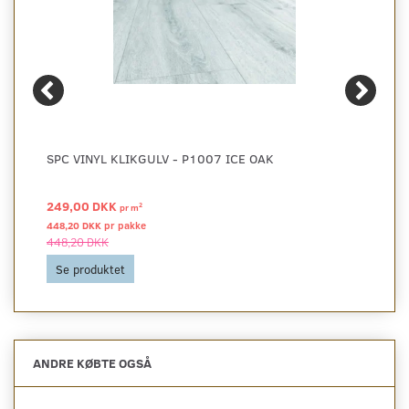
SPC VINYL KLIKGULV - P1007 ICE OAK
249,00 DKK
2
pr
m
448,20 DKK pr
pakke
448,20 DKK
Se produktet
ANDRE KØBTE OGSÅ