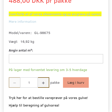
488,00 DKK pr
pakke
Kom forbi et af vores showrooms og se en prøve på varen.
Mere information
Model/varenr.:
GL-98675
Vægt:
16,92 kg
Angiv antal m²:
På lager med forventet levering om 3-5 hverdage
pakke
Læg i kurv
Tryk her for at bestille vareprøver på vores gulve!
Hjælp til beregning af gulvareal