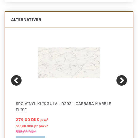
ALTERNATIVER
SPC VINYL KLIKGULV - D2921 CARRARA MARBLE
FLISE
279,00 DKK
2
pr
m
535,68 DKK pr
pakke
535,68 DKK