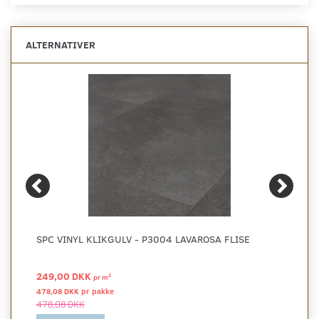
ALTERNATIVER
SPC VINYL KLIKGULV - P3004 LAVAROSA FLISE
249,00 DKK
2
pr
m
478,08 DKK pr
pakke
478,08 DKK