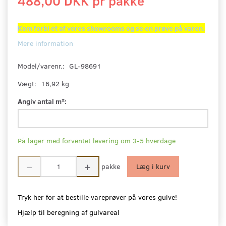
488,00 DKK pr
pakke
Kom forbi et af vores showrooms og se en prøve på varen.
Mere information
Model/varenr.:
GL-98691
Vægt:
16,92 kg
Angiv antal m²:
På lager med forventet levering om 3-5 hverdage
pakke
Læg i kurv
Tryk her for at bestille vareprøver på vores gulve!
Hjælp til beregning af gulvareal