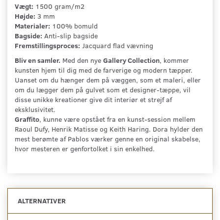
Vægt:
1500 gram/m2
Højde:
3 mm
Materialer:
100% bomuld
Bagside:
Anti-slip bagside
Fremstillingsproces:
Jacquard flad vævning
Bliv en samler.
Med den nye
Gallery Collection
, kommer
kunsten hjem til dig med de farverige og modern tæpper.
Uanset om du hænger dem på væggen, som et maleri, eller
om du lægger dem på gulvet som et designer-tæppe, vil
disse unikke kreationer give dit interiør et strejf af
eksklusivitet.
Graffito
, kunne være opstået fra en kunst-session mellem
Raoul Dufy, Henrik Matisse og Keith Haring. Dora hylder den
mest berømte af Pablos værker genne en original skabelse,
hvor mesteren er genfortolket i sin enkelhed.
ALTERNATIVER