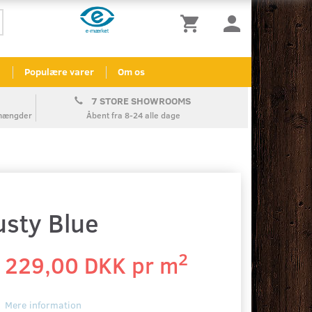
l
Populære varer
Om os
7 STORE SHOWROOMS
å mængder
Åbent fra 8-24 alle dage
sty Blue
2
229,00 DKK pr
m
Mere information