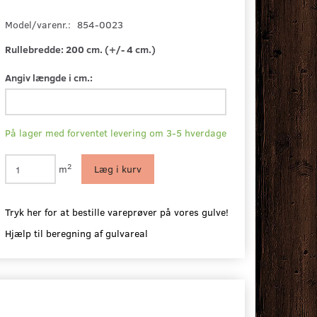
Model/varenr.:
854-0023
Rullebredde:
200 cm. (+/- 4 cm.)
Angiv længde i cm.:
På lager med forventet levering om 3-5 hverdage
2
m
Læg i kurv
Tryk her for at bestille vareprøver på vores gulve!
Hjælp til beregning af gulvareal