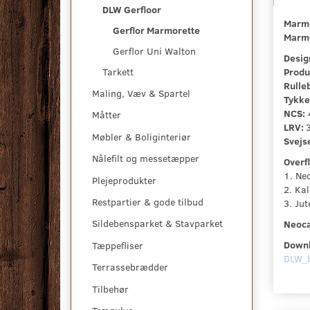
DLW Gerfloor
Marmo
Gerflor Marmorette
Marmo
Gerflor Uni Walton
Desig
Tarkett
Produ
Rulle
Maling, Væv & Spartel
Tykke
NCS:
Måtter
LRV:
Møbler & Boliginteriør
Svejs
Nålefilt og messetæpper
Overf
1. Ne
Plejeprodukter
2. Ka
Restpartier & gode tilbud
3. Ju
Sildebensparket & Stavparket
Neoca
Downl
Tæppefliser
DLW_b
Terrassebrædder
Tilbehør