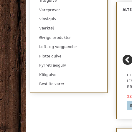
Trægulve
ALT
Vareprøver
Vinylgulv
Værktøj
Øvrige produkter
Loft- og vægpaneler
Flotte gulve
Fyrretræsgulv
Klikgulve
DLW MARMORETTE
DLW MARMORETTE
DL
LINOLEUM, QUARTZ
LINOLEUM, PLUMB
LI
Bestilte varer
GREY
GREY
B
229,00 DKK
229,00 DKK
22
Se produktet
Se produktet
S