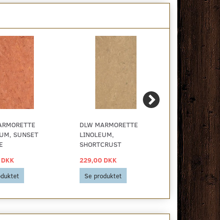
ARMORETTE
DLW MARMORETTE
DLW MARMO
UM, SUNSET
LINOLEUM,
LINOLEUM, 
E
SHORTCRUST
GREEN
 DKK
229,00 DKK
229,00 DKK
oduktet
Se produktet
Se produkt