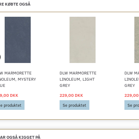
E KØBTE OGSÅ
W MARMORETTE
DLW MARMORETTE
DLW M
NOLEUM, MYSTERY
LINOLEUM, LIGHT
LINOLE
UE
GREY
GREY
9,00 DKK
229,00 DKK
229,00
e produktet
Se produktet
Se pr
AR OGSÅ KIGGET PÅ