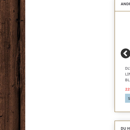
ANDR
UNICORN VINYL,
BORDLINOLEUM -
DL
ENSFARVET OLIVEN
FORBO FURNITURE
LI
BLUSH 525
DESKTOP OLIVE
BL
179,00 DKK
279,00 DKK
22
Se produktet
Se produktet
S
DU H