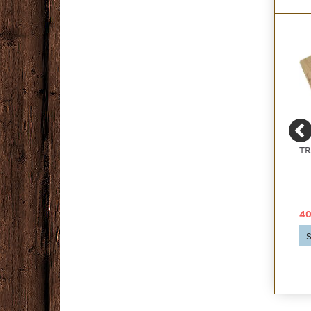
PRIMO SELVKLÆBENDE
GULVTÆPPE MED
TR
FODLISTE FL 60 TYND
VEJBANER - PLAY CITY
29,00 DKK
209,00 DKK
40
Se produktet
Se produktet
S