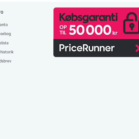
TO
onto
ssebog
liste
historik
dsbrev