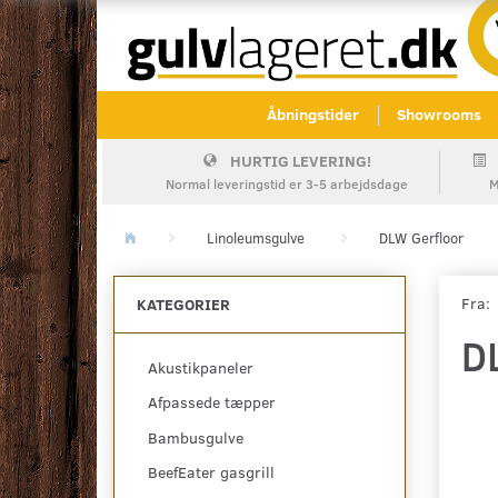
Åbningstider
Showrooms
HURTIG LEVERING!
Normal leveringstid er 3-5 arbejdsdage
M
Linoleumsgulve
DLW Gerfloor
Fra:
KATEGORIER
D
Akustikpaneler
Afpassede tæpper
Bambusgulve
BeefEater gasgrill