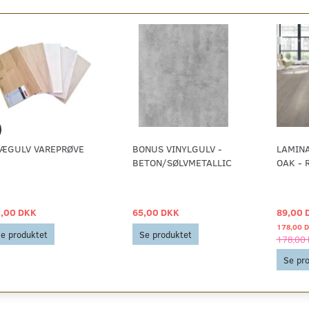
ÆGULV VAREPRØVE
BONUS VINYLGULV -
LAMIN
BETON/SØLVMETALLIC
OAK - 
,00 DKK
65,00 DKK
89,00 
178,00 
e produktet
Se produktet
178,00
Se pr