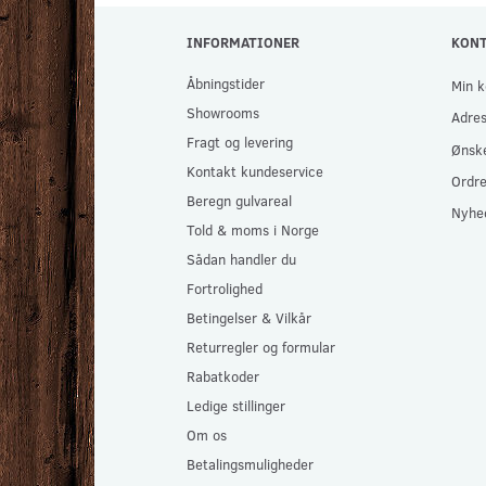
INFORMATIONER
KON
Åbningstider
Min k
Showrooms
Adre
Fragt og levering
Ønske
Kontakt kundeservice
Ordre
Beregn gulvareal
Nyhe
Told & moms i Norge
Sådan handler du
Fortrolighed
Betingelser & Vilkår
Returregler og formular
Rabatkoder
Ledige stillinger
Om os
Betalingsmuligheder