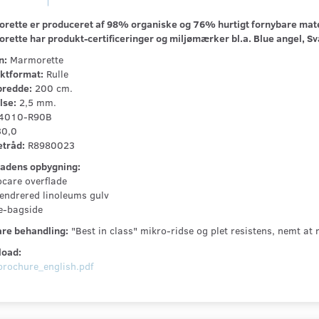
rette er produceret af 98% organiske og 76% hurtigt fornybare mate
rette har produkt-certificeringer og miljømærker bl.a. Blue angel, S
n:
Marmorette
ktformat:
Rulle
bredde:
200 cm.
lse:
2,5 mm.
4010-R90B
30,0
etråd:
R8980023
ladens opbygning:
ocare overflade
lendrered linoleums gulv
te-bagside
re behandling:
"Best in class" mikro-ridse og plet resistens, nemt at 
oad:
rochure_english.pdf