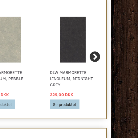
ARMORETTE
DLW MARMORETTE
BILLIGT GU
UM, PEBBLE
LINOLEUM, MIDNIGHT
HIT RØD
GREY
 DKK
229,00 DKK
59,00 DKK
oduktet
Se produktet
Se produkt