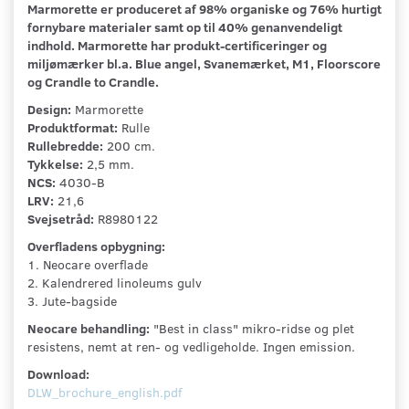
Marmorette er produceret af 98% organiske og 76% hurtigt
fornybare materialer samt op til 40% genanvendeligt
indhold. Marmorette har produkt-certificeringer og
miljømærker bl.a. Blue angel, Svanemærket, M1, Floorscore
og Crandle to Crandle.
Design:
Marmorette
Produktformat:
Rulle
Rullebredde:
200 cm.
Tykkelse:
2,5 mm.
NCS:
4030-B
LRV:
21,6
Svejsetråd:
R8980122
Overfladens opbygning:
1. Neocare overflade
2. Kalendrered linoleums gulv
3. Jute-bagside
Neocare behandling:
"Best in class" mikro-ridse og plet
resistens, nemt at ren- og vedligeholde. Ingen emission.
Download:
DLW_brochure_english.pdf