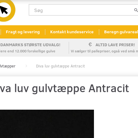
Fragt og levering
Kontakt kundeservice
Beregn gulvarea
DANMARKS STØRSTE UDVALG!
ALTID LAVE PRISER!
ere end 12.000 forskellige gulve
Vi sælger til pallepriser, også ved sm
ulvtæpper
Diva luv gulvtæppe Antracit
va luv gulvtæppe Antracit