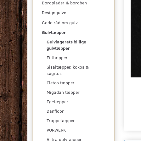
Bordplader & bordben
Designgulve
Gode råd om gulv
Gulvtæpper
Gulvlagerets billige
gulvtæpper
Filttæpper
Sisaltæpper, kokos &
søgræs
Fletco tæpper
Migadan tæpper
Egetæpper
Danfloor
Trappetæpper
VORWERK
Astra gulvtæpper