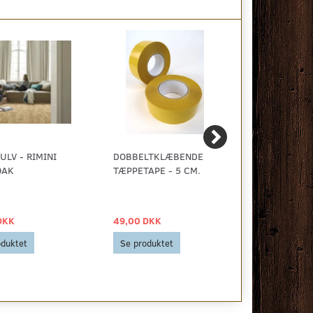
ULV - RIMINI
DOBBELTKLÆBENDE
VINYLGULV 
OAK
TÆPPETAPE - 5 CM.
HVID TASM
DKK
49,00 DKK
99,00 DKK
oduktet
Se produktet
Se produkt