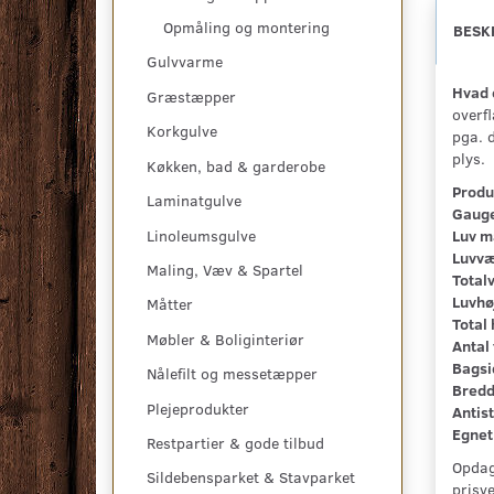
Opmåling og montering
BESK
Gulvvarme
Hvad 
Græstæpper
overf
Korkgulve
pga. 
plys.
Køkken, bad & garderobe
Produ
Laminatgulve
Gauge
Linoleumsgulve
Luv m
Luvvæ
Maling, Væv & Spartel
Total
Luvhø
Måtter
Total 
Møbler & Boliginteriør
Antal 
Bagsi
Nålefilt og messetæpper
Bredd
Plejeprodukter
Antist
Egnet 
Restpartier & gode tilbud
Opdag
Sildebensparket & Stavparket
prisv