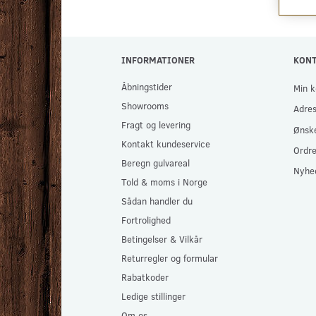
INFORMATIONER
KON
Åbningstider
Min k
Showrooms
Adre
Fragt og levering
Ønske
Kontakt kundeservice
Ordre
Beregn gulvareal
Nyhe
Told & moms i Norge
Sådan handler du
Fortrolighed
Betingelser & Vilkår
Returregler og formular
Rabatkoder
Ledige stillinger
Om os