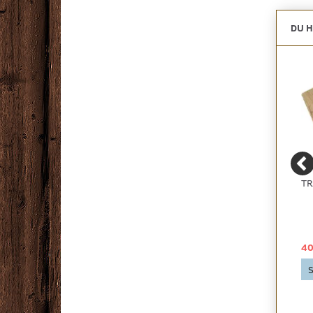
DU H
ZORBA+ - BILLIGT
PRIMO SELVKLÆBENDE
TR
BOUCLE GULVTÆPPE -
FODLISTE FL 60 TYND
RESTPARTI, FLERE
FARVER
49,00 DKK
29,00 DKK
40
Se produktet
Se produktet
S