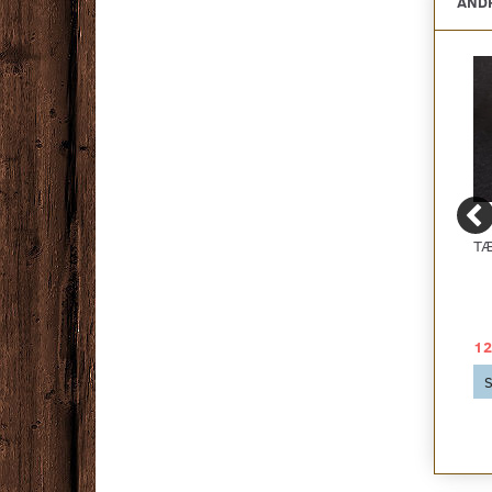
ANDR
GULVUNDERLAG
PRIMO LISTE 10X25
TÆ
ACOUSTIC SILENCE
MM.
702 - MED
FUGTSPÆRRE
31,27 DKK
99,00 DKK
12
2
pr
m
469,00 DKK pr
pakke
Se produktet
S
469,00 DKK
Se produktet