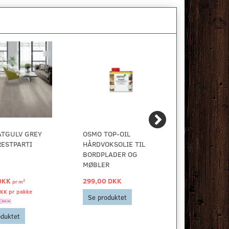
ATGULV GREY
OSMO TOP-OIL
VINYLGULV
RESTPARTI
HÅRDVOKSOLIE TIL
BORDPLADER OG
MØBLER
DKK
299,00 DKK
40,00 DKK
2
pr
m
DKK pr
pakke
Se produktet
Se produkt
 DKK
oduktet