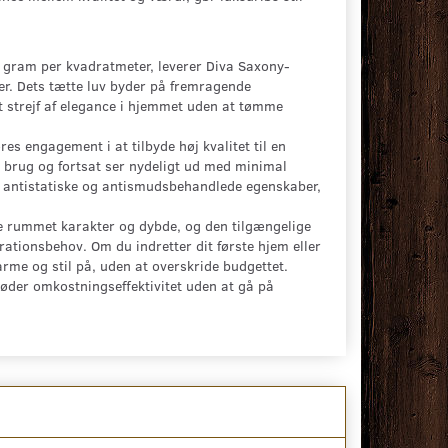
.
gram per kvadratmeter, leverer Diva Saxony-
er. Dets tætte luv byder på fremragende
 et strejf af elegance i hjemmet uden at tømme
es engagement i at tilbyde høj kvalitet til en
 brug og fortsat ser nydeligt ud med minimal
s antistatiske og antismudsbehandlede egenskaber,
ve rummet karakter og dybde, og den tilgængelige
rationsbehov. Om du indretter dit første hjem eller
rme og stil på, uden at overskride budgettet.
møder omkostningseffektivitet uden at gå på