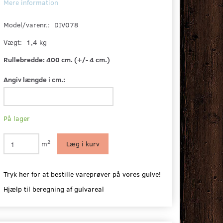
Mere information
Model/varenr.:
DIV078
Vægt:
1,4 kg
Rullebredde:
400 cm. (+/- 4 cm.)
Angiv længde i cm.:
På lager
2
m
Læg i kurv
Tryk her for at bestille vareprøver på vores gulve!
Hjælp til beregning af gulvareal