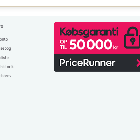
TO
onto
ssebog
liste
historik
dsbrev