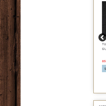
CAPRI ANTRACIT
FLETCO LOOPY HOME,
TU
NÅLEFILT GULVTÆPPE
ANTRACIT GRÅ 525390
GU
29,00 DKK
158,75 DKK
85
Se produktet
Se produktet
S