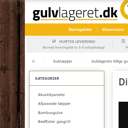
Åbningstider
Showrooms
HURTIG LEVERING!
Normal leveringstid er 3-5 arbejdsdage
M
Gulvtæpper
Gulvlagerets billige g
Di
KATEGORIER
Akustikpaneler
Afpassede tæpper
Bambusgulve
BeefEater gasgrill