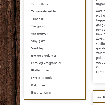
tilgæn
Tæppefliser
Diva t
Terrassebrædder
Med e
Tilbehør
tæppe
gangko
Trægulve
penge
Vareprøver
Diva S
overk
Vinylgulv
vedli
Værktøj
gør de
Valge
Øvrige produkter
palet 
opdat
Loft- og vægpaneler
Gør di
Flotte gulve
kompr
Fyrretræsgulv
Klikgulve
Bestilte varer
ALT