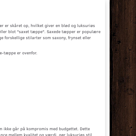
r er skåret op, hvilket giver en blød og luksuriøs
eller blot "saxet tæppe". Saxede tæpper er populære
forskellige stilarter som saxony, frynset eller
e-tæppe er ovenfor.
om ikke går på kompromis med budgettet. Dette
ce mellem kvalitet og værdi, gør luksuriøs stil