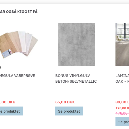
AR OGSÅ KIGGET PÅ
ÆGULV VAREPRØVE
BONUS VINYLGULV -
LAMIN
BETON/SØLVMETALLIC
OAK - 
,00 DKK
65,00 DKK
89,00 
178,00 
e produktet
Se produktet
178,00
Se pr