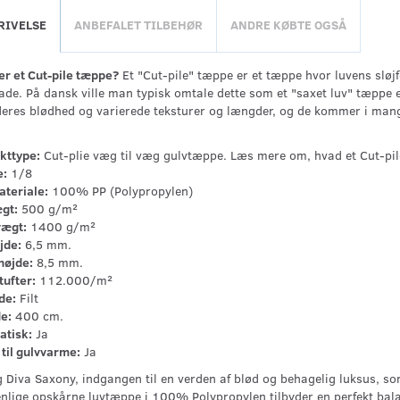
RIVELSE
ANBEFALET TILBEHØR
ANDRE KØBTE OGSÅ
er et Cut-pile tæppe?
Et "Cut-pile" tæppe er et tæppe hvor luvens sløjfe
lade. På dansk ville man typisk omtale dette som et "saxet luv" tæppe 
deres blødhed og varierede teksturer og længder, og de kommer i mange 
kttype:
Cut-plie væg til væg gulvtæppe. Læs mere om, hvad et Cut-pil
:
1/8
ateriale:
100% PP (Polypropylen)
gt:
500 g/m²
vægt:
1400 g/m²
jde:
6,5 mm.
højde:
8,5 mm.
tufter:
112.000/m²
de:
Filt
e:
400 cm.
atisk:
Ja
til gulvvarme:
Ja
 Diva Saxony, indgangen til en verden af blød og behagelig luksus, s
enlige opskårne luvtæppe i 100% Polypropylen tilbyder en perfekt balan