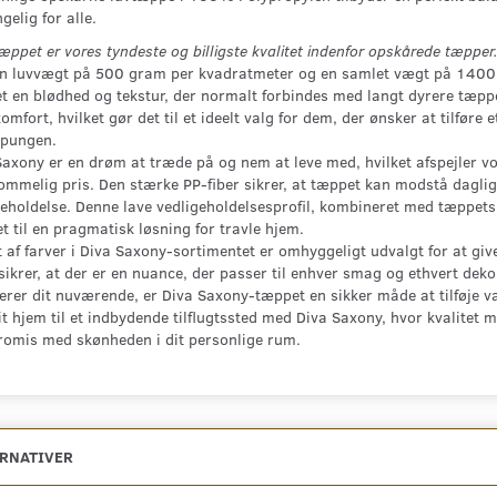
gelig for alle.
æppet er vores tyndeste og billigste kvalitet indenfor opskårede tæpper
n luvvægt på 500 gram per kvadratmeter og en samlet vægt på 1400 
t en blødhed og tekstur, der normalt forbindes med langt dyrere tæpp
mfort, hvilket gør det til et ideelt valg for dem, der ønsker at tilføre
pungen.
axony er en drøm at træde på og nem at leve med, hvilket afspejler vor
ommelig pris. Den stærke PP-fiber sikrer, at tæppet kan modstå daglig
geholdelse. Denne lave vedligeholdelsesprofil, kombineret med tæppet
t til en pragmatisk løsning for travle hjem.
t af farver i Diva Saxony-sortimentet er omhyggeligt udvalgt for at gi
sikrer, at der er en nuance, der passer til enhver smag og ethvert deko
erer dit nuværende, er Diva Saxony-tæppet en sikker måde at tilføje va
t hjem til et indbydende tilflugtssted med Diva Saxony, hvor kvalitet 
omis med skønheden i dit personlige rum.
ERNATIVER