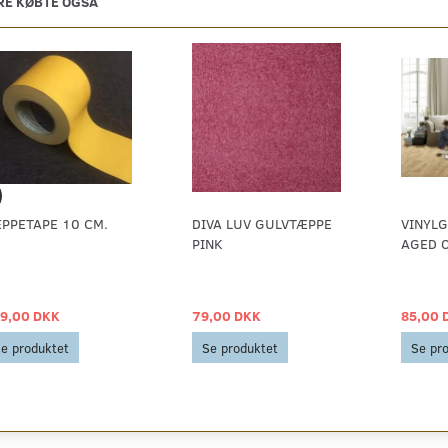
E KØBTE OGSÅ
PPETAPE 10 CM.
DIVA LUV GULVTÆPPE
VINYLG
PINK
AGED 
9,00 DKK
79,00 DKK
85,00 
e produktet
Se produktet
Se pr