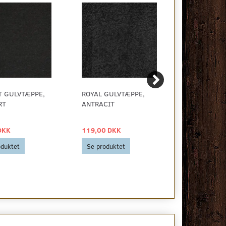
T GULVTÆPPE,
ROYAL GULVTÆPPE,
ELITE LUV 
RT
ANTRACIT
ANTRACIT
DKK
119,00 DKK
139,00 DKK
oduktet
Se produktet
Se produkt