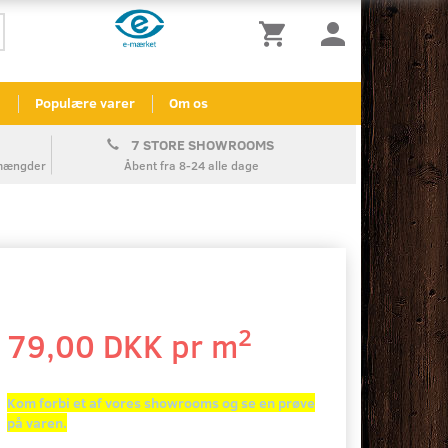
l
Populære varer
Om os
7 STORE SHOWROOMS
å mængder
Åbent fra 8-24 alle dage
2
79,00 DKK pr
m
Kom forbi et af vores showrooms og se en prøve
på varen.