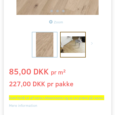
Zoom
85,00 DKK
2
pr
m
227,00 DKK pr
pakke
Kom forbi et af vores showrooms og se en prøve på varen.
Mere information