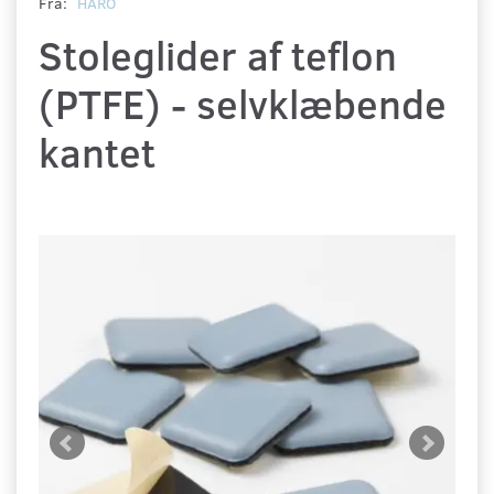
Fra:
HARO
Stoleglider af teflon
(PTFE) - selvklæbende
kantet