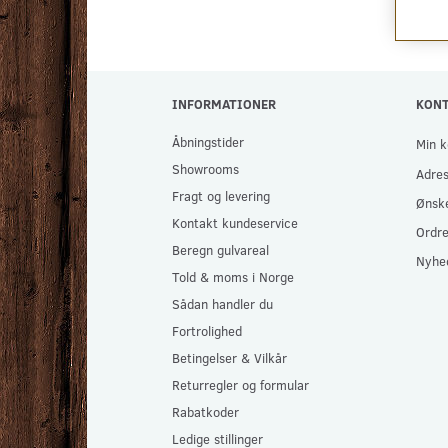
INFORMATIONER
KON
Åbningstider
Min k
Showrooms
Adre
Fragt og levering
Ønske
Kontakt kundeservice
Ordre
Beregn gulvareal
Nyhe
Told & moms i Norge
Sådan handler du
Fortrolighed
Betingelser & Vilkår
Returregler og formular
Rabatkoder
Ledige stillinger