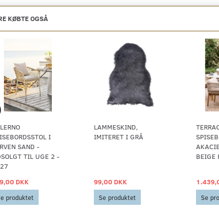
E KØBTE OGSÅ
LERNO
LAMMESKIND,
TERRA
ISEBORDSSTOL I
IMITERET I GRÅ
SPISE
RVEN SAND -
AKACI
SOLGT TIL UGE 2 -
BEIGE 
27
9,00 DKK
99,00 DKK
1.439,
e produktet
Se produktet
Se pr