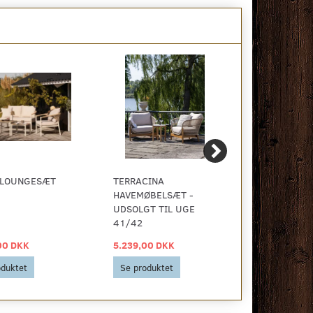
 LOUNGESÆT
TERRACINA
SALAMANCA
HAVEMØBELSÆT -
SPISEBORD
UDSOLGT TIL UGE
41/42
00 DKK
5.239,00 DKK
3.269,00 D
oduktet
Se produktet
Se produkt