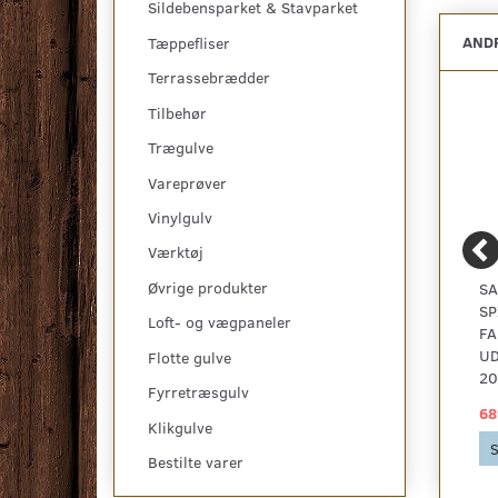
Sildebensparket & Stavparket
ANDR
Tæppefliser
Terrassebrædder
Tilbehør
Trægulve
Vareprøver
Vinylgulv
Værktøj
Øvrige produkter
OLVERA SÆT -
DARWIN SPISEBORD,
SA
LOUNGESTOL NATUR
EGEFINER, INKL
SP
Loft- og vægpaneler
OG BRUN
TILLÆGSPLADER
FA
UD
Flotte gulve
20
Fyrretræsgulv
2.699,00 DKK
9.379,00 DKK
68
Klikgulve
Se produktet
Se produktet
S
Bestilte varer