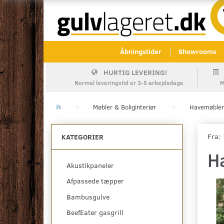
Åbningstider
Showrooms
HURTIG LEVERING!
Normal leveringstid er 3-5 arbejdsdage
M
Møbler & Boliginteriør
Havemøbler
Fra:
KATEGORIER
H
Akustikpaneler
Afpassede tæpper
Bambusgulve
BeefEater gasgrill