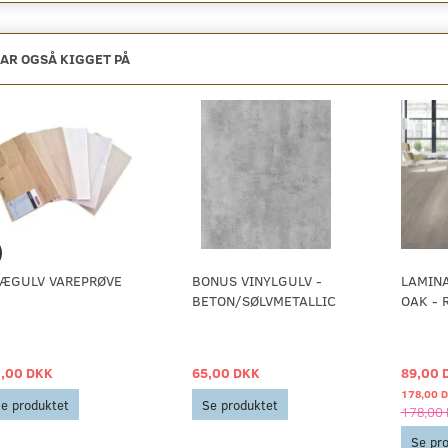
AR OGSÅ KIGGET PÅ
ÆGULV VAREPRØVE
BONUS VINYLGULV -
LAMIN
BETON/SØLVMETALLIC
OAK - 
,00 DKK
65,00 DKK
89,00 
178,00 
e produktet
Se produktet
178,00
Se pr