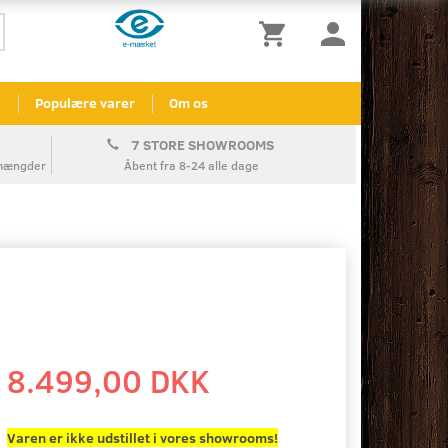
l
Populære varer
Om os
7 STORE SHOWROOMS
å mængder
Åbent fra 8-24 alle dage
8.499,00 DKK
Varen er ikke udstillet i vores showrooms!