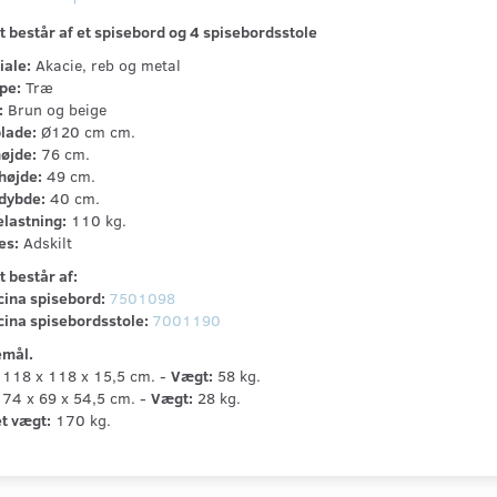
t består af et spisebord og 4 spisebordsstole
iale:
Akacie, reb og metal
pe:
Træ
:
Brun og beige
lade:
Ø120 cm cm.
øjde:
76 cm.
øjde:
49 cm.
dybde:
40 cm.
lastning:
110 kg.
es:
Adskilt
t består af:
cina spisebord:
7501098
cina spisebordsstole:
7001190
mål.
118 x 118 x 15,5 cm. -
Vægt:
58 kg.
74 x 69 x 54,5 cm. -
Vægt:
28 kg.
t vægt:
170 kg.