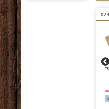
DU H
LAMINATGULV,
BONUS VINYLGULV -
TR
SILDEBEN EDITION -
LYS EG - KAMPAGNE
OAK MAISONETTE -
KAMPAGNE
177,82 DKK
65,00 DKK
40
2
pr
m
126,25 DKK pr
pakke
Se produktet
S
126,25 DKK
Se produktet