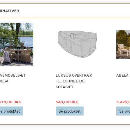
ERNATIVER
VEMØBELSÆT
LUKSUS OVERTRÆK
ABELA
RISA
TIL LOUNGE OG
SOFASÆT.
519,00 DKK
549,00 DKK
6.425,
e produktet
Se produktet
Se pr