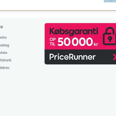
TO
onto
ssebog
liste
historik
dsbrev