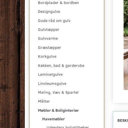
Bordplader & bordben
Designgulve
Gode råd om gulv
Gulvtæpper
Gulvvarme
Græstæpper
Korkgulve
Køkken, bad & garderobe
Laminatgulve
Linoleumsgulve
Maling, Væv & Spartel
Måtter
Møbler & Boliginteriør
Havemøbler
BESK
Udendørs boligtilbehør