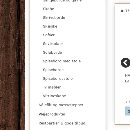
Skabe
ALT
Skriveborde
Skænke
Sofaer
Sovesofaer
Sofaborde
Spisebord med stole
Spiseborde
ROSSI UDENDØRS
TULSA HAVESTOL -
HA
Spisebordsstole
SOFASÆT
GRØN OG STABELBAR
LA
Tv møbler
Vitrineskabe
3.839,00 DKK
469,00 DKK
7.
Nålefilt og messetæpper
Se produktet
Se produktet
S
Plejeprodukter
Restpartier & gode tilbud