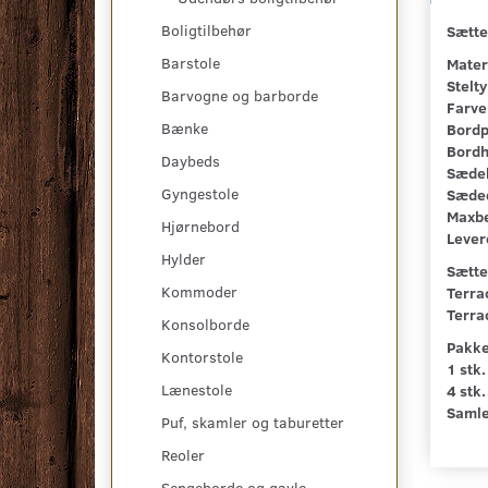
Boligtilbehør
Sætte
Barstole
Mater
Stelty
Barvogne og barborde
Farve
Bænke
Bordp
Bordh
Daybeds
Sædeh
Gyngestole
Sæde
Maxbe
Hjørnebord
Lever
Hylder
Sætte
Kommoder
Terra
Terra
Konsolborde
Pakke
Kontorstole
1 stk.
Lænestole
4 stk.
Samle
Puf, skamler og taburetter
Reoler
Sengeborde og gavle