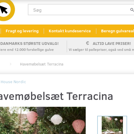
Fragt og levering
Kontakt kundeservice
Beregn gulvarea
DANMARKS STØRSTE UDVALG!
ALTID LAVE PRISER!
ere end 12.000 forskellige gulve
Vi sælger til pallepriser, også ved sm
Havemøbelsæt Terracina
House Nordic
avemøbelsæt Terracina