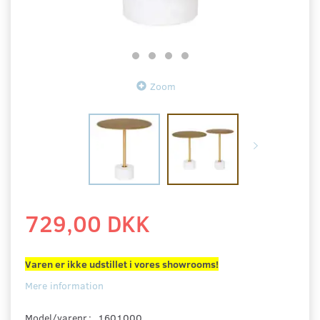
Zoom
729,00 DKK
Varen er ikke udstillet i vores showrooms!
Mere information
Model/varenr.:
1601000