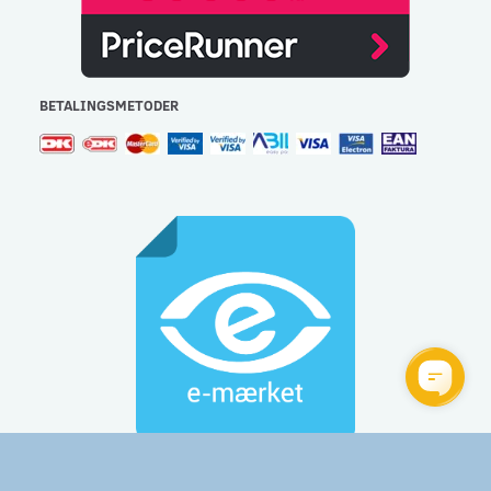
BETALINGSMETODER
Gulvlageret Aps - CVR: 32477267 - e-mail:
info@gulvlageret.dk
besvares indenfor 48 timer - Tlf.: 44 92 60 60