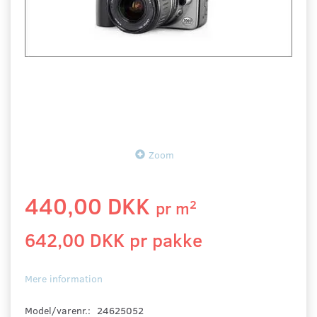
Zoom
440,00 DKK
2
pr
m
642,00 DKK pr
pakke
Mere information
Model/varenr.:
24625052