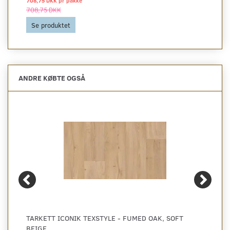
708,75 DKK pr
pakke
708,75 DKK
Se produktet
ANDRE KØBTE OGSÅ
TARKETT ICONIK TEXSTYLE - FUMED OAK, SOFT
BEIGE