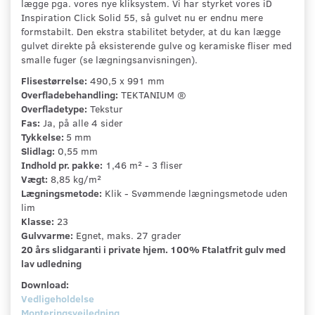
lægge pga. vores nye kliksystem. Vi har styrket vores iD
Inspiration Click Solid 55, så gulvet nu er endnu mere
formstabilt. Den ekstra stabilitet betyder, at du kan lægge
gulvet direkte på eksisterende gulve og keramiske fliser med
smalle fuger (se lægningsanvisningen).
Flisestørrelse:
490,5 x 991 mm
Overfladebehandling:
TEKTANIUM ®
Overfladetype:
Tekstur
Fas:
Ja, på alle 4 sider
Tykkelse:
5 mm
Slidlag:
0,55 mm
Indhold pr. pakke:
1,46 m² - 3 fliser
Vægt:
8,85 kg/m²
Lægningsmetode:
Klik - Svømmende lægningsmetode uden
lim
Klasse:
23
Gulvvarme:
Egnet, maks. 27 grader
20 års slidgaranti i private hjem. 100% Ftalatfrit gulv med
lav udledning
Download:
Vedligeholdelse
Monteringsvejledning