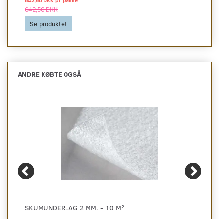
642,50 DKK pr
pakke
642,50 DKK
Se produktet
ANDRE KØBTE OGSÅ
SKUMUNDERLAG 2 MM. - 10 M²