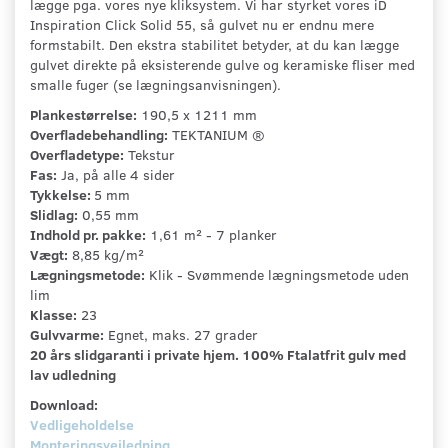
lægge pga. vores nye kliksystem. Vi har styrket vores iD
Inspiration Click Solid 55, så gulvet nu er endnu mere
formstabilt. Den ekstra stabilitet betyder, at du kan lægge
gulvet direkte på eksisterende gulve og keramiske fliser med
smalle fuger (se lægningsanvisningen).
Plankestørrelse:
190,5 x 1211 mm
Overfladebehandling:
TEKTANIUM ®
Overfladetype:
Tekstur
Fas:
Ja, på alle 4 sider
Tykkelse:
5 mm
Slidlag:
0,55 mm
Indhold pr. pakke:
1,61 m² - 7 planker
Vægt:
8,85 kg/m²
Lægningsmetode:
Klik - Svømmende lægningsmetode uden
lim
Klasse:
23
Gulvvarme:
Egnet, maks. 27 grader
20 års slidgaranti i private hjem. 100% Ftalatfrit gulv med
lav udledning
Download:
Vedligeholdelse
Monteringsvejledning