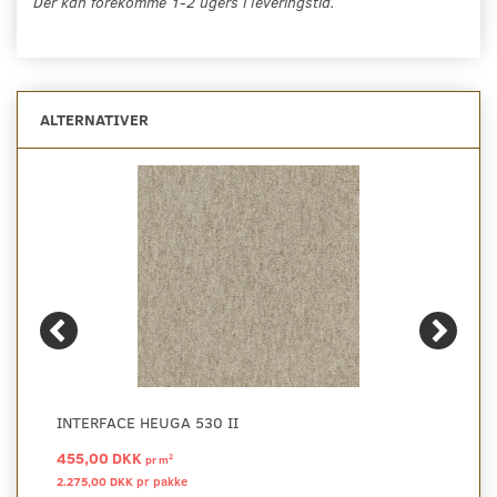
Der kan forekomme 1-2 ugers i leveringstid.
ALTERNATIVER
INTERFACE HEUGA 530 II
455,00 DKK
2
pr
m
2.275,00 DKK pr
pakke