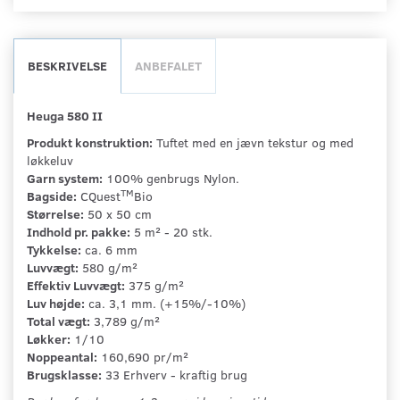
BESKRIVELSE
ANBEFALET
Heuga 580 II
Produkt konstruktion:
Tuftet med en jævn tekstur og med
løkkeluv
Garn system:
100% genbrugs Nylon.
TM
Bagside:
CQuest
Bio
Størrelse:
50 x 50 cm
Indhold pr. pakke:
5 m² - 20 stk.
Tykkelse:
ca. 6 mm
Luvvægt:
580 g/m²
Effektiv Luvvægt:
375 g/m²
Luv højde:
ca. 3,1 mm. (+15%/-10%)
Total vægt:
3,789 g/m²
Løkker:
1/10
Noppeantal:
160,690 pr/m²
Brugsklasse:
33 Erhverv - kraftig brug