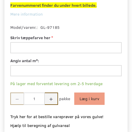
Farvenummeret finder du under hvert billede.
Mere information
Model/varenr.:
GL-97185
Skriv tæppefarve her
Angiv antal m²:
På lager med forventet levering om 2-5 hverdage
pakke
Læg i kurv
Tryk her for at bestille vareprøver på vores gulve!
Hjælp til beregning af gulvareal