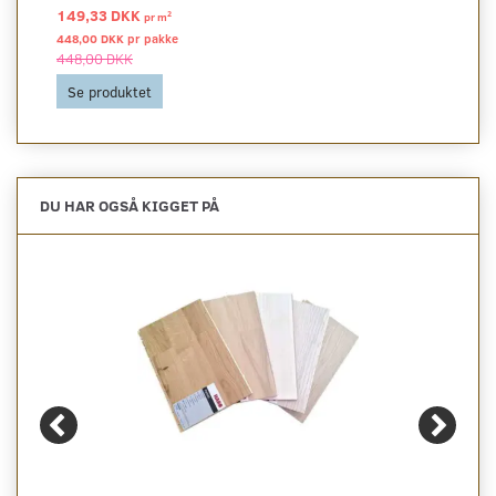
149,33 DKK
2
pr
m
448,00 DKK pr
pakke
448,00 DKK
Se produktet
DU HAR OGSÅ KIGGET PÅ