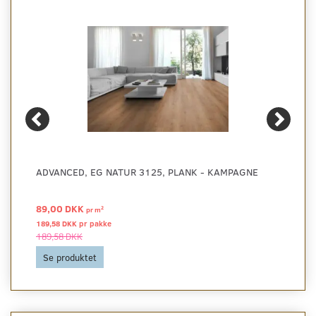
ADVANCED, EG NATUR 3125, PLANK - KAMPAGNE
89,00 DKK
2
pr
m
189,58 DKK pr
pakke
189,58 DKK
Se produktet