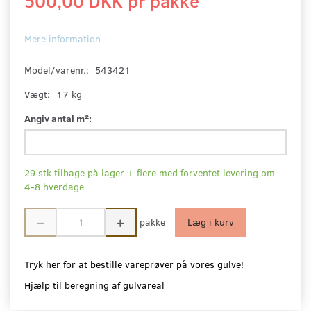
500,00 DKK pr
pakke
Mere information
Model/varenr.:
543421
Vægt:
17 kg
Angiv antal m²:
29 stk tilbage på lager + flere med forventet levering om
4-8 hverdage
pakke
Læg i kurv
Tryk her for at bestille vareprøver på vores gulve!
Hjælp til beregning af gulvareal