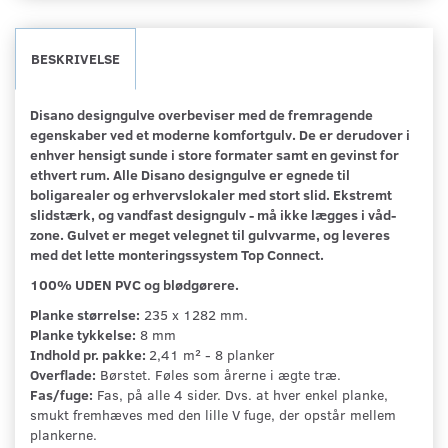
BESKRIVELSE
Disano designgulve overbeviser med de fremragende
egenskaber ved et moderne komfortgulv. De er derudover i
enhver hensigt sunde i store formater samt en gevinst for
ethvert rum. Alle Disano designgulve er egnede til
boligarealer og erhvervslokaler med stort slid. Ekstremt
slidstærk, og vandfast designgulv - må ikke lægges i våd-
zone. Gulvet er meget velegnet til gulvvarme, og leveres
med det lette monteringssystem Top Connect.
100% UDEN PVC og blødgørere.
Planke størrelse:
235 x 1282 mm.
Planke tykkelse:
8 mm
Indhold pr. pakke:
2,41 m² - 8 planker
Overflade:
Børstet. Føles som årerne i ægte træ.
Fas/fuge:
Fas, på alle 4 sider. Dvs. at hver enkel planke,
smukt fremhæves med den lille V fuge, der opstår mellem
plankerne.