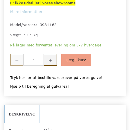
Er ikke udstillet i vores showrooms
Mere information
Model/varenr.:
3981163
Vægt:
13,1 kg
På lager med forventet levering om 3-7 hverdage
Læg i kurv
Tryk her for at bestille vareprøver på vores gulve!
Hjælp til beregning af gulvareal
BESKRIVELSE