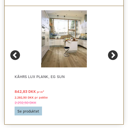
KÄHRS LUX PLANK, EG SUN
842,83 DKK
2
pr
m
2.292,50 DKK pr
pakke
2.292,50 DKK
Se produktet