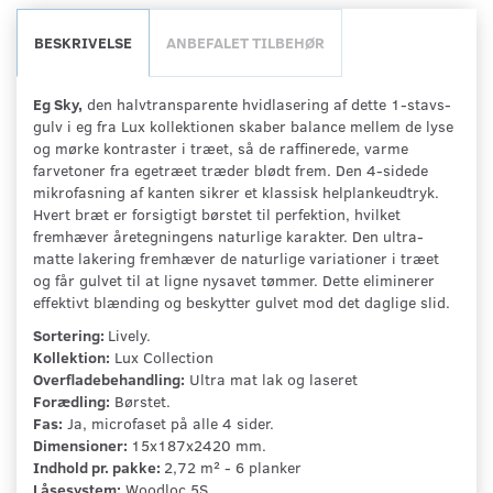
BESKRIVELSE
ANBEFALET TILBEHØR
Eg Sky,
den halvtransparente hvidlasering af dette 1-stavs-
gulv i eg fra Lux kollektionen skaber balance mellem de lyse
og mørke kontraster i træet, så de raffinerede, varme
farvetoner fra egetræet træder blødt frem. Den 4-sidede
mikrofasning af kanten sikrer et klassisk helplankeudtryk.
Hvert bræt er forsigtigt børstet til perfektion, hvilket
fremhæver åretegningens naturlige karakter. Den ultra-
matte lakering fremhæver de naturlige variationer i træet
og får gulvet til at ligne nysavet tømmer. Dette eliminerer
effektivt blænding og beskytter gulvet mod det daglige slid.
Sortering:
Lively.
Kollektion:
Lux Collection
Overfladebehandling:
Ultra mat lak og laseret
Forædling:
Børstet.
Fas:
Ja, microfaset på alle 4 sider.
Dimensioner:
15x187x2420 mm.
Indhold pr. pakke:
2,72 m² - 6 planker
Låsesystem:
Woodloc 5S