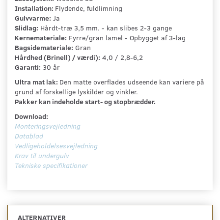
Installation:
Flydende, fuldlimning
Gulvvarme:
Ja
Slidlag:
Hårdt-træ 3,5 mm. - kan slibes 2-3 gange
Kernemateriale:
Fyrre/gran lamel - Opbygget af 3-lag
Bagsidemateriale:
Gran
Hårdhed (Brinell) / værdi):
4,0 / 2,8-6,2
Garanti:
30 år
Ultra mat lak:
Den matte overflades udseende kan variere på
grund af forskellige lyskilder og vinkler.
Pakker kan indeholde start- og stopbrædder.
Download:
Monteringsvejledning
Datablad
Vedligeholdelsesvejledning
Krav til undergulv
Tekniske specifikationer
ALTERNATIVER