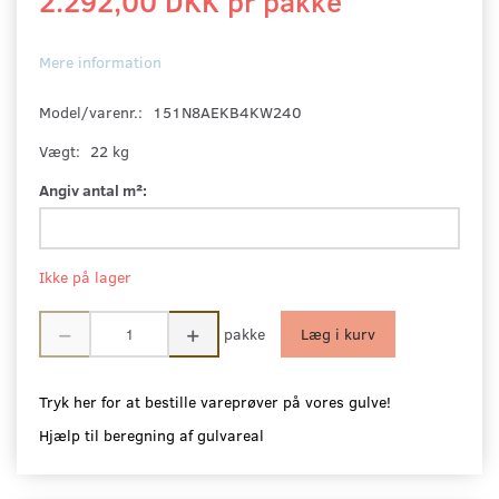
2.292,00 DKK pr
pakke
Mere information
Model/varenr.:
151N8AEKB4KW240
Vægt:
22 kg
Angiv antal m²:
Ikke på lager
pakke
Læg i kurv
Tryk her for at bestille vareprøver på vores gulve!
Hjælp til beregning af gulvareal