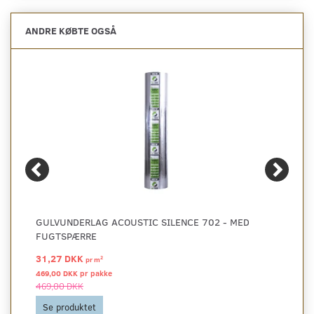
ANDRE KØBTE OGSÅ
GULVUNDERLAG ACOUSTIC SILENCE 702 - MED
FUGTSPÆRRE
31,27 DKK
2
pr
m
469,00 DKK pr
pakke
469,00 DKK
Se produktet