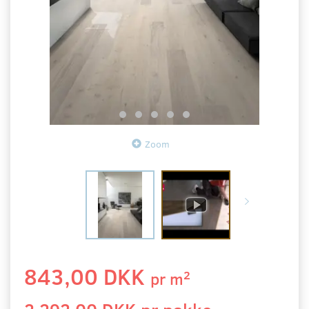
Zoom
843,00 DKK
2
pr
m