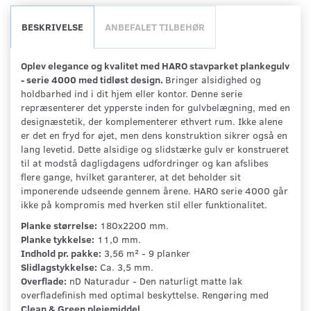
BESKRIVELSE
ANBEFALET TILBEHØR
Oplev elegance og kvalitet med HARO stavparket plankegulv
- serie 4000 med tidløst design.
Bringer alsidighed og
holdbarhed ind i dit hjem eller kontor. Denne serie
repræsenterer det ypperste inden for gulvbelægning, med en
designæstetik, der komplementerer ethvert rum. Ikke alene
er det en fryd for øjet, men dens konstruktion sikrer også en
lang levetid. Dette alsidige og slidstærke gulv er konstrueret
til at modstå dagligdagens udfordringer og kan afslibes
flere gange, hvilket garanterer, at det beholder sit
imponerende udseende gennem årene. HARO serie 4000 går
ikke på kompromis med hverken stil eller funktionalitet.
Planke størrelse:
180x2200 mm.
Planke tykkelse:
11,0 mm.
Indhold pr. pakke:
3,56 m² - 9 planker
Slidlagstykkelse:
Ca. 3,5 mm.
Overflade:
nD Naturadur - Den naturligt matte lak
overfladefinish med optimal beskyttelse. Rengøring med
Clean & Green plejemiddel.