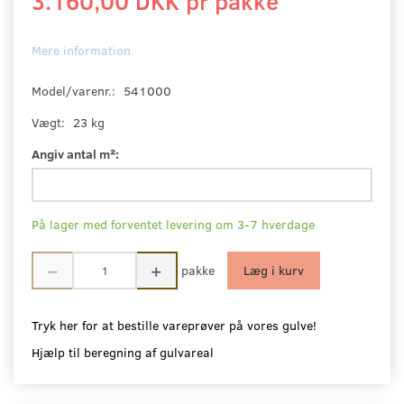
3.160,00 DKK pr
pakke
Mere information
Model/varenr.:
541000
Vægt:
23 kg
Angiv antal m²:
På lager med forventet levering om 3-7 hverdage
pakke
Læg i kurv
Tryk her for at bestille vareprøver på vores gulve!
Hjælp til beregning af gulvareal