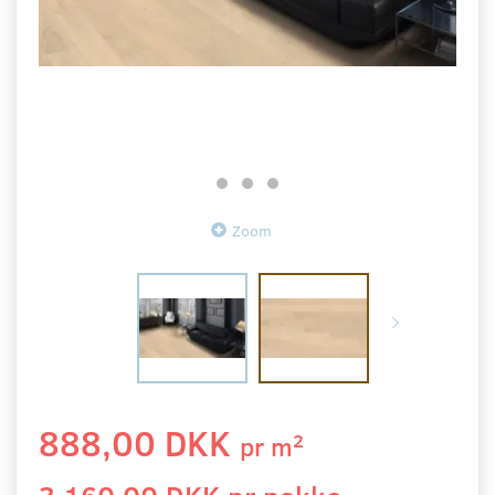
Zoom
888,00 DKK
2
pr
m