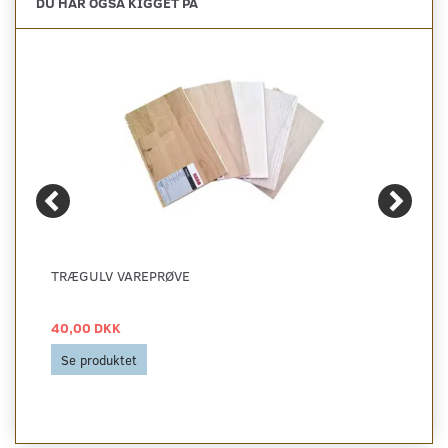
DU HAR OGSÅ KIGGET PÅ
TRÆGULV VAREPRØVE
40,00 DKK
Se produktet