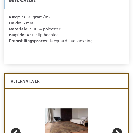
BESKRIVELSE
Vægt:
1650 gram/m2
Højde:
5 mm
Materiale:
100% polyester
Bagside:
Anti slip bagside
Fremstillingsproces:
Jacquard flad vævning
ALTERNATIVER