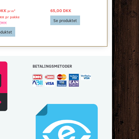
DKK
65,00 DKK
46,59 DKK
2
pr
m
p
DKK pr
pakke
256,25 DKK pr
Se produktet
 DKK
256,25 DKK
oduktet
Se produkt
BETALINGSMETODER