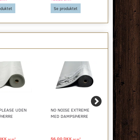
oduktet
Se produktet
Se produkt
PLEASE UDEN
NO NOISE EXTREME
SKUMUNDE
PÆRRE
MED DAMPSPÆRRE
DAMPSPÆRR
 DKK
56,00 DKK
16,93 DKK
2
2
pr
m
pr
m
p