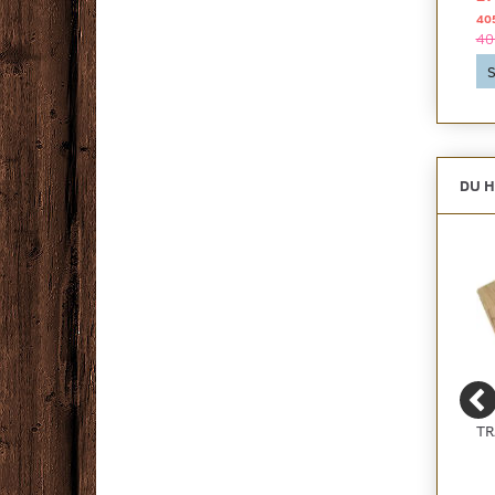
302,50 DKK pr
pakke
298,80 DKK pr
pakke
40
302,50 DKK
334,80 DKK
40
Se produktet
Se produktet
S
DU H
LAMINATGULV
16 MM. WAVIN 5-LAGS
TR
VAREPRØVE
PRO5 GULVVARMERØR