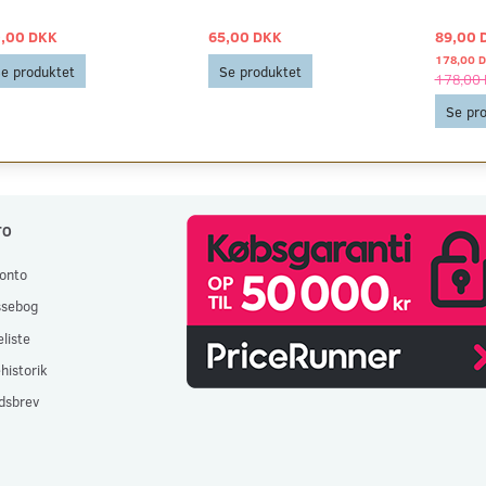
,00 DKK
65,00 DKK
89,00 
178,00 
e produktet
Se produktet
178,00
Se pr
TO
onto
ssebog
liste
historik
dsbrev