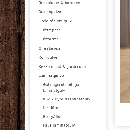
Bordplader & bordben
Designgulve
Gode råd om gulv
Gulvtæpper
Gulvvarme
Græstæpper
Korkgulve
Køkken, bad & garderobe
Laminatgulve
Gulvlagerets billige
laminatgulv
Kiwi - Hybrid laminatgulv
ter Hürne
BerryAlloc
Faus laminatgulv