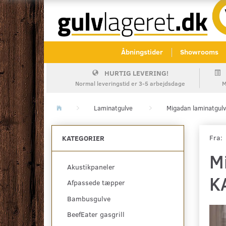
Åbningstider
Showrooms
HURTIG LEVERING!
Normal leveringstid er 3-5 arbejdsdage
M
Laminatgulve
Migadan laminatgulv
Fra:
KATEGORIER
M
Akustikpaneler
K
Afpassede tæpper
Bambusgulve
BeefEater gasgrill