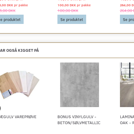
5,00 DKK pr
pakke
100,00 DKK pr
pakke
264,00 
5,00 DKK
100,00 DKK
264,00
e produktet
Se produktet
Se pr
AR OGSÅ KIGGET PÅ
ÆGULV VAREPRØVE
BONUS VINYLGULV -
LAMIN
BETON/SØLVMETALLIC
OAK - 