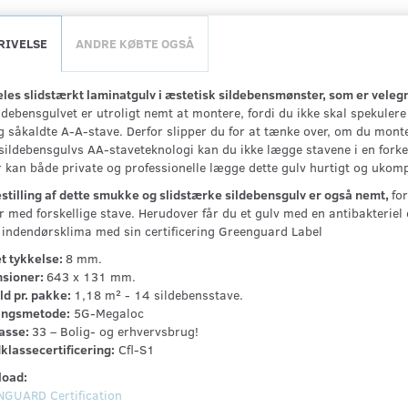
RIVELSE
ANDRE KØBTE OGSÅ
les slidstærkt laminatgulv i æstetisk sildebensmønster, som er velegne
ldebensgulvet er utroligt nemt at montere, fordi du ikke skal spekulere
g såkaldte A-A-stave. Derfor slipper du for at tænke over, om du monte
 sildebensgulvs AA-staveteknologi kan du ikke lægge stavene i en forke
r kan både private og professionelle lægge dette gulv hurtigt og ukomp
estilling af dette smukke og slidstærke sildebensgulv er også nemt,
for
 med forskellige stave. Herudover får du et gulv med en antibakteriel 
 indendørsklima med sin certificering Greenguard Label
t tykkelse:
8 mm.
sioner:
643 x 131 mm.
ld pr. pakke:
1,18 m² - 14 sildebensstave.
ngsmetode:
5G-Megaloc
lasse:
33 – Bolig- og erhvervsbrug!
klassecertificering:
Cfl-S1
oad:
GUARD Certification