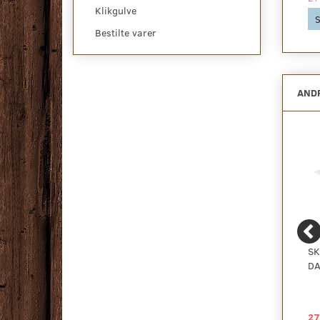
Klikgulve
Se produktet
Se produktet
S
Bestilte varer
ANDR
-11%
QUIET PLEASE MED
TIMBERMAN NOVEGO
SK
DAMPSPÆRRE
VINYLPLANK -
DA
SILDEBEN WASHED
OAK - KAMPAGNE
55,00 DKK
249,00 DKK
27
2
2
pr
m
pr
m