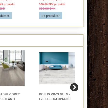
DKK pr
pakke
308,00 DKK pr
pakke
487,50 DKK p
 DKK
308,00 DKK
487,50 DKK
oduktet
Se produktet
Se produkt
ATGULV GREY
BONUS VINYLGULV -
SILENT PRO
RESTPARTI
LYS EG - KAMPAGNE
GULVUNDER
DAMPSPÆR