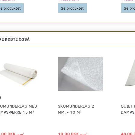
e produktet
Se produktet
Se pr
E KØBTE OGSÅ
UMUNDERLAG MED
SKUMUNDERLAG 2
QUIET 
MPSPÆRRE 15 M²
MM. - 10 M²
DAMPS
,00 DKK
10,00 DKK
48,00
2
2
pr
m
pr
m