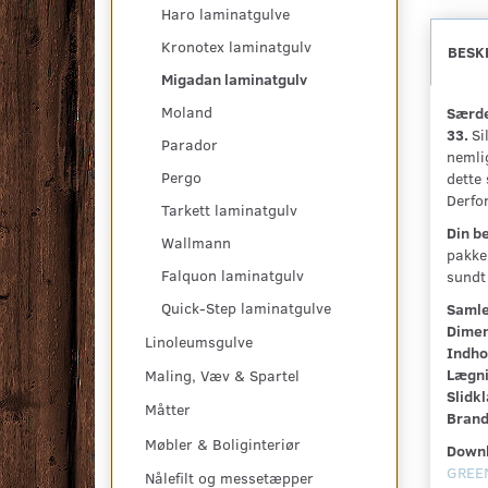
Haro laminatgulve
Kronotex laminatgulv
BESK
Migadan laminatgulv
Moland
Særde
33.
Si
Parador
nemli
Pergo
dette
Derfo
Tarkett laminatgulv
Din b
Wallmann
pakker
Falquon laminatgulv
sundt
Quick-Step laminatgulve
Samle
Dimen
Linoleumsgulve
Indho
Lægni
Maling, Væv & Spartel
Slidk
Måtter
Brand
Møbler & Boliginteriør
Downl
GREEN
Nålefilt og messetæpper