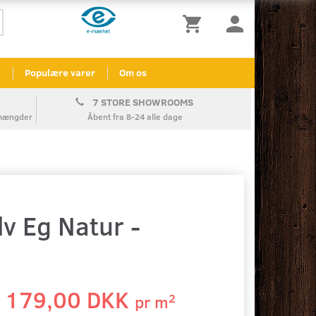
l
Populære varer
Om os
7 STORE SHOWROOMS
å mængder
Åbent fra 8-24 alle dage
v Eg Natur -
179,00 DKK
2
pr
m