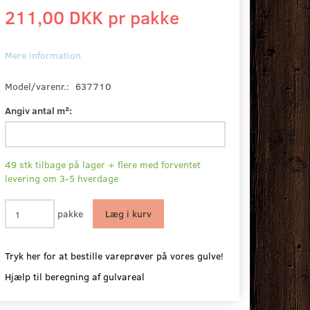
211,00 DKK pr
pakke
Mere information
Model/varenr.:
637710
Angiv antal m²:
49 stk tilbage på lager + flere med forventet
levering om 3-5 hverdage
pakke
Læg i kurv
Tryk her for at bestille vareprøver på vores gulve!
Hjælp til beregning af gulvareal