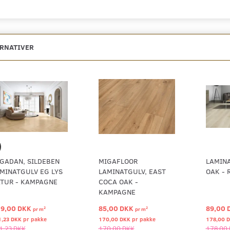
ERNATIVER
GADAN, SILDEBEN
MIGAFLOOR
LAMINA
MINATGULV EG LYS
LAMINATGULV, EAST
OAK - 
TUR - KAMPAGNE
COCA OAK -
KAMPAGNE
9,00 DKK
85,00 DKK
89,00 
2
2
pr
m
pr
m
1,23 DKK pr
pakke
170,00 DKK pr
pakke
178,00 
1,23 DKK
170,00 DKK
178,00