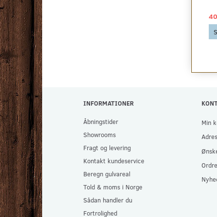
40,00 DKK
879,00 DKK
40
Se produktet
Se produktet
S
INFORMATIONER
KON
Åbningstider
Min k
Showrooms
Adre
Fragt og levering
Ønske
Kontakt kundeservice
Ordre
Beregn gulvareal
Nyhe
Told & moms i Norge
Sådan handler du
Fortrolighed