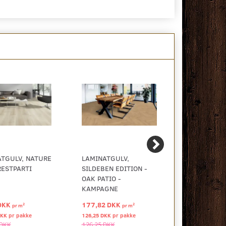
TGULV, NATURE
LAMINATGULV,
BERRYALLO
RESTPARTI
SILDEBEN EDITION -
CHATEAU+ 
OAK PATIO -
CHARME LI
KAMPAGNE
NATURAL -
DKK
177,82 DKK
234,00 DK
2
2
pr
m
pr
m
DKK pr
pakke
126,25 DKK pr
pakke
238,68 DKK pr
 DKK
126,25 DKK
238,68 DKK