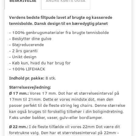
BESKRIVELSE
ANDRE KØBTE OGSÅ
Verdens bedste filtpude lavet af brugte og kasserede
tennisbolde. Dansk design til en bæredygtig planet
- 100% genbrugsmaterialer fra brugte tennisbolde
- Beskytter dine gulve
- Støjreducerende
- 2 års garanti
- Unikt design
- Køb kun, hvad du har brug for
- 100% LIFEHACK
Indhold pr. pakke:
8 stk.
Størrelsesvejledning:
Ø 17 mm.:
Vores 17 mm. Dot har et størrelsesinterval på
17mm til 21mm. Dette er vores mindste dot, men den
passer perfekt til de fleste string leg chairs. Denne størrelse
kan også bruges til forskellig tilbehør i din boligindretning.
F.eks under bakker, vaser, gulv-eller bordlamper.
Ø 22 mm.:
I de fleste tilfælde vil vores 22mm Dot være dit
foretrukne valg. Den har et størrelsesinterval på 22mm -