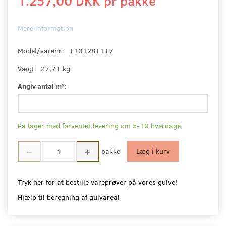
1.257,00 DKK pr
pakke
Mere information
Model/varenr.:
1101281117
Vægt:
27,71 kg
Angiv antal m²:
På lager med forventet levering om 5-10 hverdage
pakke
Læg i kurv
Tryk her for at bestille vareprøver på vores gulve!
Hjælp til beregning af gulvareal