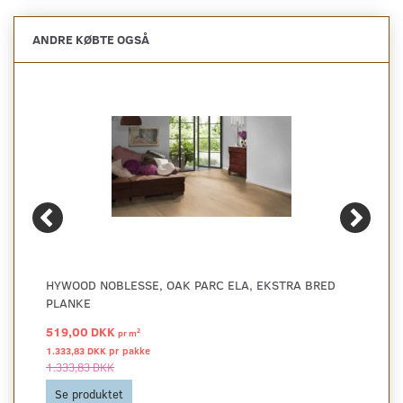
ANDRE KØBTE OGSÅ
HYWOOD NOBLESSE, OAK PARC ELA, EKSTRA BRED
PLANKE
519,00 DKK
2
pr
m
1.333,83 DKK pr
pakke
1.333,83 DKK
Se produktet