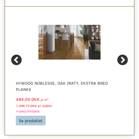
HYWOOD NOBLESSE, OAK IRATY, EKSTRA BRED
PLANKE
489,00 DKK
2
pr
m
1.256,73 DKK pr
pakke
1.256,73 DKK
Se produktet