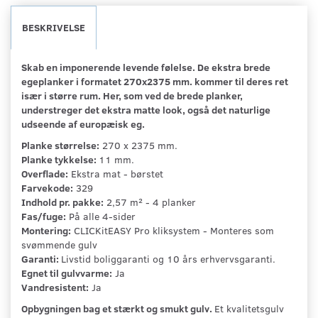
BESKRIVELSE
Skab en imponerende levende følelse. De ekstra brede
egeplanker i formatet 270x2375 mm. kommer til deres ret
især i større rum. Her, som ved de brede planker,
understreger det ekstra matte look, også det naturlige
udseende af europæisk eg.
Planke størrelse:
270 x 2375 mm.
Planke tykkelse:
11 mm.
Overflade:
Ekstra mat - børstet
Farvekode:
329
Indhold pr. pakke:
2,57 m² - 4 planker
Fas/fuge:
På alle 4-sider
Montering:
CLICKitEASY Pro kliksystem - Monteres som
svømmende gulv
Garanti:
Livstid boliggaranti og 10 års erhvervsgaranti.
Egnet til gulvvarme:
Ja
Vandresistent:
Ja
Opbygningen bag et stærkt og smukt gulv.
Et kvalitetsgulv