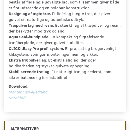
består af flere nøje udvalgte lag, som tilsammen giver både
et flot udseende og en holdbar konstruktion.
Designlag af ægte træ.
Et finérlag i ægte træ, der giver
gulvet sit naturlige og autentiske udtryk.
Træpulverlag med resin.
Et stærkt lag af træpulver og resin,
der beskytter mod tryk og slid.
Aqua Seal-bundplade.
En kompakt og fugtafvisende
træfiberplade, der giver gulvet stabilitet.
CLICKitEasy Pro profilsystem.
Et præcist og brugervenligt
kliksystem, som gør monteringen nem og sikker.
Ekstra træpulverlag.
Et ekstra slidlag, der øger
holdbarheden og styrker gulvets opbygning.
Stabiliserende trælag.
Et naturligt trælag nederst, som
sikrer balance og formstabilitet.
Download:
Monteringsvejledning
Datablad
ALTERNATIVER