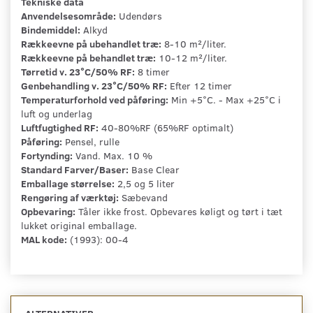
Tekniske data
Anvendelsesområde:
Udendørs
Bindemiddel:
Alkyd
Rækkeevne på ubehandlet træ:
8-10 m²/liter.
Rækkeevne på behandlet træ:
10-12 m²/liter.
Tørretid v. 23°C/50% RF:
8 timer
Genbehandling v. 23°C/50% RF:
Efter 12 timer
Temperaturforhold ved påføring:
Min +5°C. - Max +25°C i
luft og underlag
Luftfugtighed RF:
40-80%RF (65%RF optimalt)
Påføring:
Pensel, rulle
Fortynding:
Vand. Max. 10 %
Standard Farver/Baser:
Base Clear
Emballage størrelse:
2,5 og 5 liter
Rengøring af værktøj:
Sæbevand
Opbevaring:
Tåler ikke frost. Opbevares køligt og tørt i tæt
lukket original emballage.
MAL kode:
(1993): 00-4