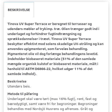
BESKRIVELSE
Tinova UV Super Terrace er beregnet til terrasser og
udendørs møbler af trykimp. træ. Olien trænger godt ind i
underlaget og forhindrer fugtindtrængning og
sprækkedannelser i træet. Tinova UV Super Terrace
beskytter effektivt mod solens skadelige UV-stråling og kan
anvendes upigmenteret, som farveløs behandling.
Pigmenteret olie vil dog forlænge behandlingens levetid.
Indeholder biobaseret materiale (51% af den samlede
mængde organisk kulstof er biobaseret materiale, målt i
henhold til ASTM D6866-22, hvilket udgør 11% af det
samlede indhold).
Beskrivelse
Utendørs beis.
Metode til påføring
Underlaget skal være tørt (max 16% fugt), rent, fast og
bæredygtigt, samt være fri for begroninger. Begroninger
behandles med Nordsjö Husrens og afrenses. Gråt og