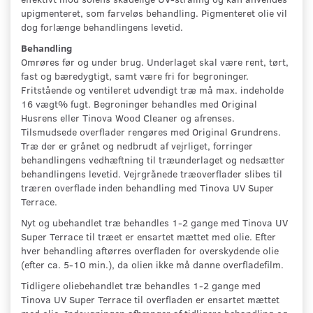
upigmenteret, som farveløs behandling. Pigmenteret olie vil
dog forlænge behandlingens levetid.
Behandling
Omrøres før og under brug. Underlaget skal være rent, tørt,
fast og bæredygtigt, samt være fri for begroninger.
Fritstående og ventileret udvendigt træ må max. indeholde
16 vægt% fugt. Begroninger behandles med Original
Husrens eller Tinova Wood Cleaner og afrenses.
Tilsmudsede overflader rengøres med Original Grundrens.
Træ der er grånet og nedbrudt af vejrliget, forringer
behandlingens vedhæftning til træunderlaget og nedsætter
behandlingens levetid. Vejrgrånede træoverflader slibes til
træren overflade inden behandling med Tinova UV Super
Terrace.
Nyt og ubehandlet træ behandles 1-2 gange med Tinova UV
Super Terrace til træet er ensartet mættet med olie. Efter
hver behandling aftørres overfladen for overskydende olie
(efter ca. 5-10 min.), da olien ikke må danne overfladefilm.
Tidligere oliebehandlet træ behandles 1-2 gange med
Tinova UV Super Terrace til overfladen er ensartet mættet