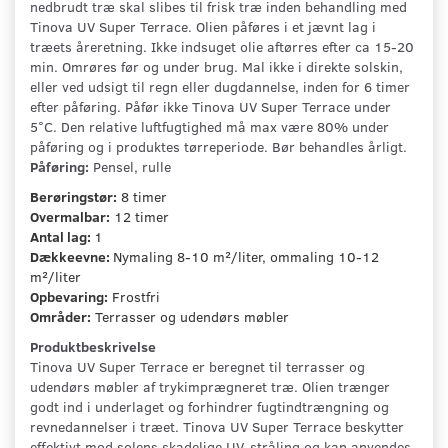
nedbrudt træ skal slibes til frisk træ inden behandling med
Tinova UV Super Terrace. Olien påføres i et jævnt lag i
træets åreretning. Ikke indsuget olie aftørres efter ca 15-20
min. Omrøres før og under brug. Mal ikke i direkte solskin,
eller ved udsigt til regn eller dugdannelse, inden for 6 timer
efter påføring. Påfør ikke Tinova UV Super Terrace under
5°C. Den relative luftfugtighed må max være 80% under
påføring og i produktes tørreperiode. Bør behandles årligt.
Påføring:
Pensel, rulle
Berøringstør:
8 timer
Overmalbar:
12 timer
Antal lag:
1
Dækkeevne:
Nymaling 8-10 m²/liter, ommaling 10-12
m²/liter
Opbevaring:
Frostfri
Områder:
Terrasser og udendørs møbler
Produktbeskrivelse
Tinova UV Super Terrace er beregnet til terrasser og
udendørs møbler af trykimprægneret træ. Olien trænger
godt ind i underlaget og forhindrer fugtindtrængning og
revnedannelser i træet. Tinova UV Super Terrace beskytter
effektivt mod solens skadelige UV-stråling og kan anvendes