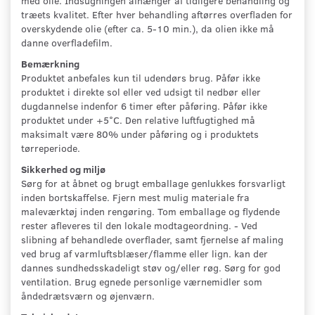
med olie. Indsugningen afhænger af tidligere behandling og
træets kvalitet. Efter hver behandling aftørres overfladen for
overskydende olie (efter ca. 5-10 min.), da olien ikke må
danne overfladefilm.
Bemærkning
Produktet anbefales kun til udendørs brug. Påfør ikke
produktet i direkte sol eller ved udsigt til nedbør eller
dugdannelse indenfor 6 timer efter påføring. Påfør ikke
produktet under +5°C. Den relative luftfugtighed må
maksimalt være 80% under påføring og i produktets
tørreperiode.
Sikkerhed og miljø
Sørg for at åbnet og brugt emballage genlukkes forsvarligt
inden bortskaffelse. Fjern mest mulig materiale fra
maleværktøj inden rengøring. Tom emballage og flydende
rester afleveres til den lokale modtageordning. - Ved
slibning af behandlede overflader, samt fjernelse af maling
ved brug af varmluftsblæser/flamme eller lign. kan der
dannes sundhedsskadeligt støv og/eller røg. Sørg for god
ventilation. Brug egnede personlige værnemidler som
åndedrætsværn og øjenværn.