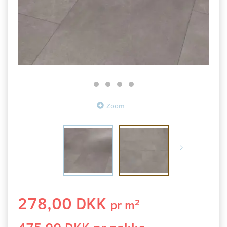
Zoom
278,00 DKK
2
pr
m