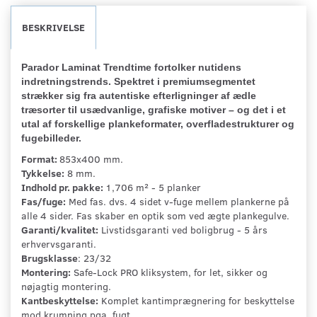
BESKRIVELSE
Parador Laminat Trendtime fortolker nutidens
indretningstrends. Spektret i premiumsegmentet
strækker sig fra autentiske efterligninger af ædle
træsorter til usædvanlige, grafiske motiver – og det i et
utal af forskellige plankeformater, overfladestrukturer og
fugebilleder.
Format:
853x400 mm.
Tykkelse:
8 mm.
Indhold pr. pakke:
1,706 m² - 5 planker
Fas/fuge:
Med fas. dvs. 4 sidet v-fuge mellem plankerne på
alle 4 sider. Fas skaber en optik som ved ægte plankegulve.
Garanti/kvalitet:
Livstidsgaranti ved boligbrug - 5 års
erhvervsgaranti.
Brugsklasse
: 23/32
Montering:
Safe-Lock PRO kliksystem, for let, sikker og
nøjagtig montering.
Kantbeskyttelse:
Komplet kantimprægnering for beskyttelse
mod krumning pga. fugt.