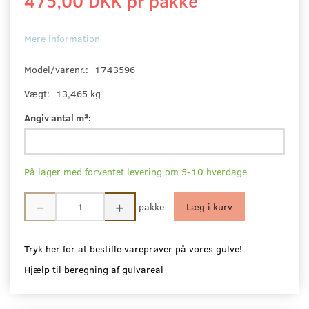
475,00 DKK pr
pakke
Mere information
Model/varenr.:
1743596
Vægt:
13,465 kg
Angiv antal m²:
På lager med forventet levering om 5-10 hverdage
pakke
Læg i kurv
Tryk her for at bestille vareprøver på vores gulve!
Hjælp til beregning af gulvareal