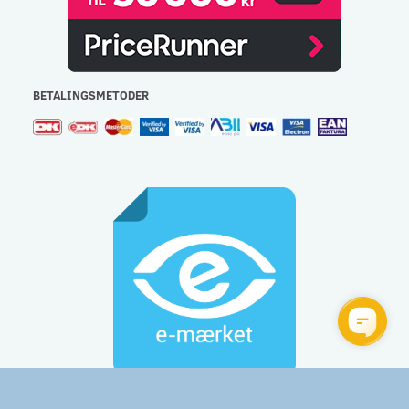
BETALINGSMETODER
Gulvlageret Aps - CVR: 32477267 - e-mail:
info@gulvlageret.dk
besvares indenfor 48 timer - Tlf.: 44 92 60 60