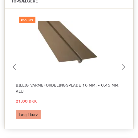
TOPSÆLGERE
Populær
BILLIG VARMEFORDELINGSPLADE 16 MM. - 0,45 MM.
BI
ALU
AL
21,00 DKK
29
Læg i kurv
L