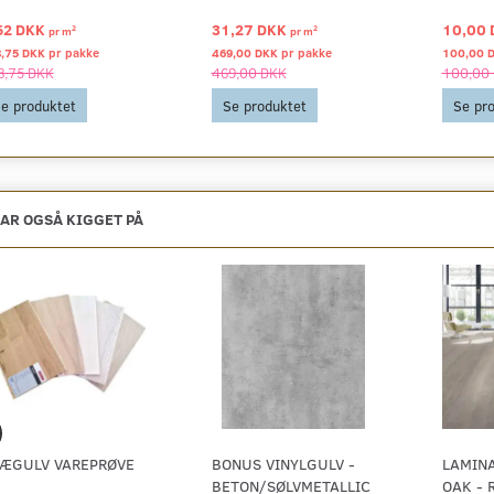
62 DKK
31,27 DKK
10,00
2
2
pr
m
pr
m
8,75 DKK pr
pakke
469,00 DKK pr
pakke
100,00 
8,75 DKK
469,00 DKK
100,00
e produktet
Se produktet
Se pr
AR OGSÅ KIGGET PÅ
ÆGULV VAREPRØVE
BONUS VINYLGULV -
LAMIN
BETON/SØLVMETALLIC
OAK - 