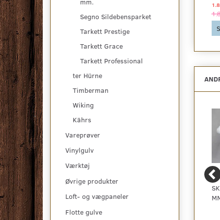
mm.
1.623,75 DKK pr
pakke
1.812,50 DKK pr
pakke
1.8
1.623,75 DKK
1.812,50 DKK
1.
Segno Sildebensparket
Se produktet
Se produktet
S
Tarkett Prestige
Tarkett Grace
Tarkett Professional
ter Hürne
ANDR
Timberman
Wiking
Kährs
Vareprøver
Vinylgulv
Værktøj
Øvrige produkter
SKUMUNDERLAG MED
TRÆGULV - ASK
SK
Loft- og vægpaneler
DAMPSPÆRRE 28,8 M²
PLANK, HVID MATLAK,
MM
BØRSTET
Flotte gulve