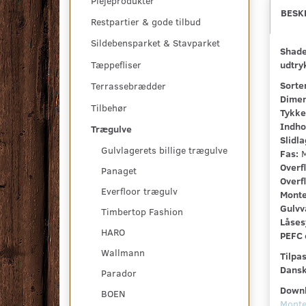
Plejeprodukter
BESK
Restpartier & gode tilbud
Sildebensparket & Stavparket
Shade 
udtry
Tæppefliser
Sorte
Terrassebrædder
Dimen
Tilbehør
Tykke
Indho
Trægulve
Slidla
Gulvlagerets billige trægulve
Fas:
M
Overf
Panaget
Overf
Everfloor trægulv
Monte
Gulvv
Timbertop Fashion
Låses
HARO
PEFC c
Wallmann
Tilpa
Dansk
Parador
Down
BOEN
Monte