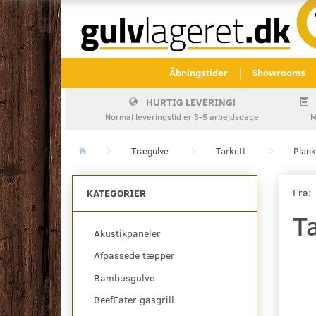
Åbningstider
Showrooms
HURTIG LEVERING!
Normal leveringstid er 3-5 arbejdsdage
M
Trægulve
Tarkett
Plan
Fra:
KATEGORIER
T
Akustikpaneler
Afpassede tæpper
Bambusgulve
BeefEater gasgrill