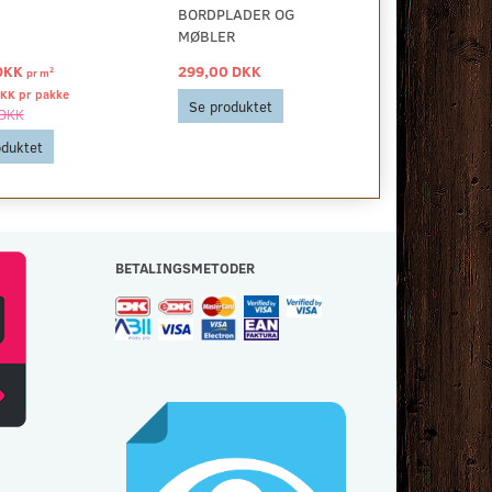
BORDPLADER OG
MØBLER
DKK
299,00 DKK
40,00 DKK
2
pr
m
DKK pr
pakke
Se produktet
Se produkt
 DKK
oduktet
BETALINGSMETODER