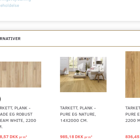
geholdelse
ERNATIVER
RKETT, PLANK -
TARKETT, PLANK -
TARKET
ADE EG ROBUST
PURE EG NATURE,
PURE E
EAM WHITE, 2200
14X2000 CM.
2200 
.
8,57 DKK
985,18 DKK
836,45
2
2
pr
m
pr
m