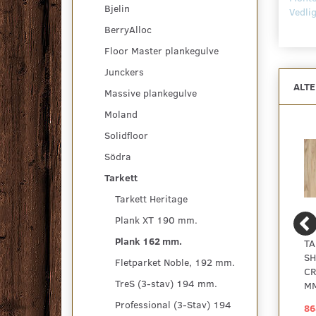
Bjelin
Vedli
BerryAlloc
Floor Master plankegulve
Junckers
ALT
Massive plankegulve
Moland
Solidfloor
Södra
Tarkett
Tarkett Heritage
Plank XT 190 mm.
Plank 162 mm.
TARKETT, PLANK -
TARKETT, PLANK -
TA
PURE EG RUSTIK
PURE EG ROBUST,
SH
Fletparket Noble, 192 mm.
2000 MM.
CR
TreS (3-stav) 194 mm.
MM
Professional (3-Stav) 194
836,98 DKK
846,96 DKK
86
2
2
pr
m
pr
m