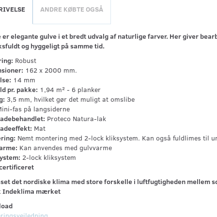
RIVELSE
ANDRE KØBTE OGSÅ
er elegante gulve i et bredt udvalg af naturlige farver. Her giver bea
ksfuldt og hyggeligt på samme tid.
ring:
Robust
sioner:
162 x 2000 mm.
lse:
14 mm
ld pr. pakke:
1,94 m² - 6 planker
g:
3,5 mm, hvilket gør det muligt at omslibe
ini-fas på langsiderne
ladebehandlet:
Proteco Natura-lak
ladeeffekt:
Mat
ring:
Nemt montering med 2-lock kliksystem. Kan også fuldlimes til u
arme:
Kan anvendes med gulvvarme
ystem:
2-lock kliksystem
ertificeret
sset det nordiske klima med store forskelle i luftfugtigheden mellem 
 Indeklima mærket
load
ringsvejledning