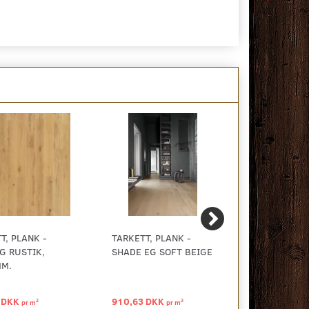
T, PLANK -
TARKETT, PLANK -
TARKETT, P
G RUSTIK,
SHADE EG SOFT BEIGE
SHADE ASK 
MM.
WHITE
 DKK
910,63 DKK
1.123,07 D
2
2
pr
m
pr
m