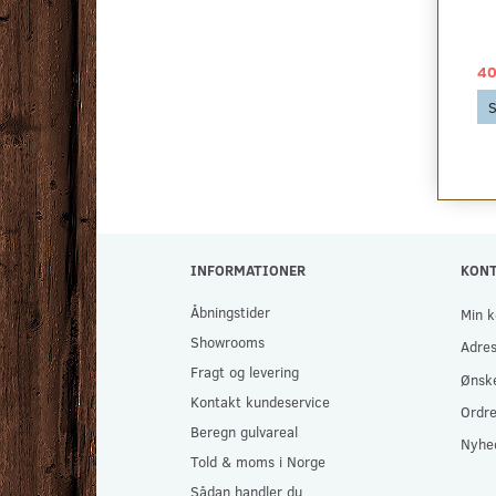
KAMPAGNE
51,00 DKK
799,00 DKK
40
2
pr
m
280,50 DKK pr
pakke
Se produktet
S
280,50 DKK
Se produktet
INFORMATIONER
KON
Åbningstider
Min k
Showrooms
Adre
Fragt og levering
Ønske
Kontakt kundeservice
Ordre
Beregn gulvareal
Nyhe
Told & moms i Norge
Sådan handler du