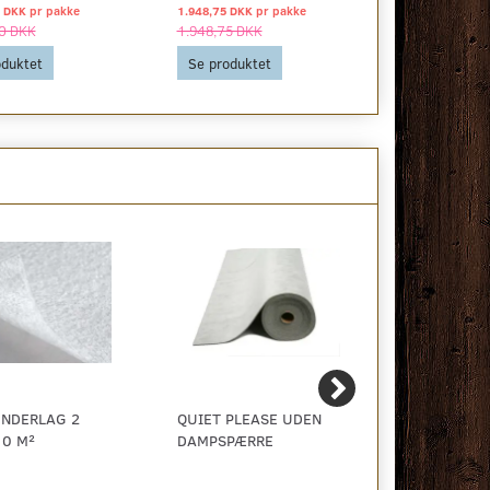
 DKK pr
pakke
1.948,75 DKK pr
pakke
2.178,75 DKK 
0 DKK
1.948,75 DKK
2.178,75 DK
oduktet
Se produktet
Se produkt
NDERLAG 2
QUIET PLEASE UDEN
SILENT PRO
10 M²
DAMPSPÆRRE
GULVUNDER
DAMPSPÆR