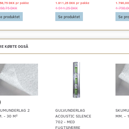
58,75 DKK pr
pakke
1.911,25 DKK pr
pakke
1.790,00
858,75 DKK
1.911,25 DKK
1.790,0
e produktet
Se produktet
Se pr
E KØBTE OGSÅ
UMUNDERLAG 2
GULVUNDERLAG
SKUMU
. - 30 M²
ACOUSTIC SILENCE
MM. - 
702 - MED
FUGTSPÆRRE