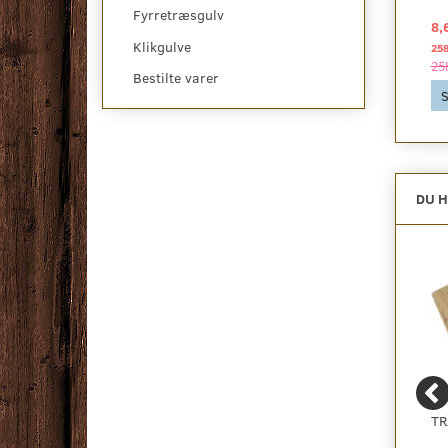
Fyrretræsgulv
16,93 DKK
509,00 DKK
8,
2
2
pr
m
pr
m
Klikgulve
487,50 DKK pr
pakke
1.409,93 DKK pr
pakke
25
487,50 DKK
1.409,93 DKK
25
Bestilte varer
Se produktet
Se produktet
S
DU H
NO NOISE EXTREME
PROMAL, TAGMALING -
TR
UDEN DAMPSPÆRRE
20 LITER - SORT -