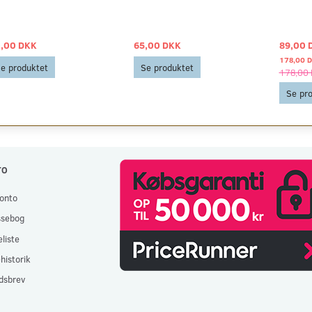
,00 DKK
65,00 DKK
89,00 
178,00 
e produktet
Se produktet
178,00
Se pr
TO
onto
ssebog
liste
historik
dsbrev