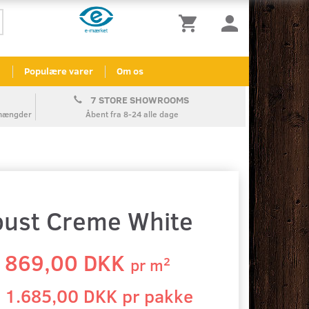
l
Populære varer
Om os
7 STORE SHOWROOMS
å mængder
Åbent fra 8-24 alle dage
obust Creme White
869,00 DKK
2
pr
m
1.685,00 DKK pr
pakke