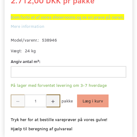
2.712,00 DKK pr
pakke
Kom forbi et af vores showrooms og se en prøve på varen.
Mere information
Model/varenr.:
538946
Vægt:
24 kg
Angiv antal m²:
På lager med forventet levering om 3-7 hverdage
pakke
Læg i kurv
Tryk her for at bestille vareprøver på vores gulve!
Hjælp til beregning af gulvareal