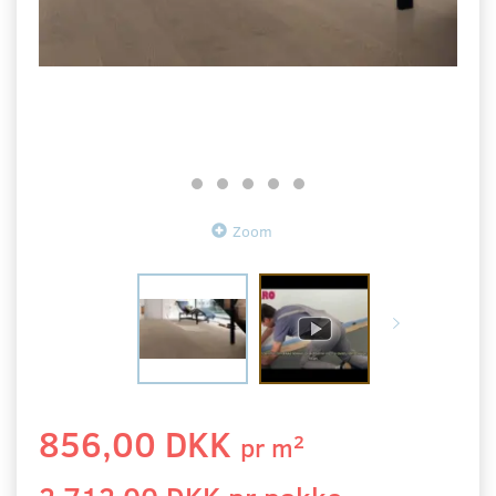
Zoom
856,00 DKK
2
pr
m