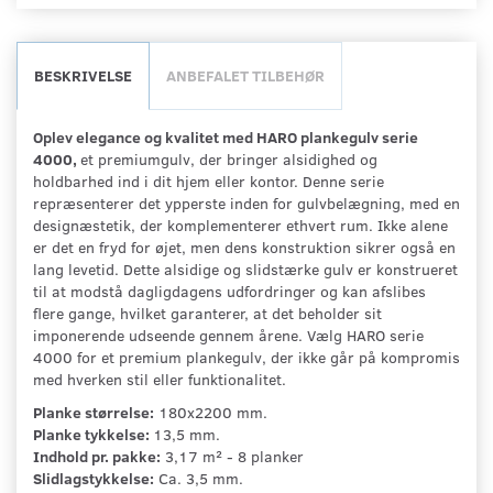
BESKRIVELSE
ANBEFALET TILBEHØR
Oplev elegance og kvalitet med HARO plankegulv serie
4000,
et premiumgulv, der bringer alsidighed og
holdbarhed ind i dit hjem eller kontor. Denne serie
repræsenterer det ypperste inden for gulvbelægning, med en
designæstetik, der komplementerer ethvert rum. Ikke alene
er det en fryd for øjet, men dens konstruktion sikrer også en
lang levetid. Dette alsidige og slidstærke gulv er konstrueret
til at modstå dagligdagens udfordringer og kan afslibes
flere gange, hvilket garanterer, at det beholder sit
imponerende udseende gennem årene. Vælg HARO serie
4000 for et premium plankegulv, der ikke går på kompromis
med hverken stil eller funktionalitet.
Planke størrelse:
180x2200 mm.
Planke tykkelse:
13,5 mm.
Indhold pr. pakke:
3,17 m² - 8 planker
Slidlagstykkelse:
Ca. 3,5 mm.