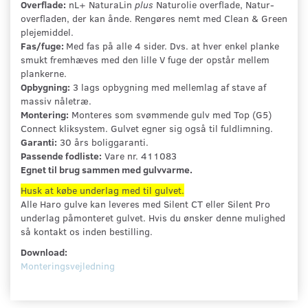
Overflade:
nL+ NaturaLin
plus
Naturolie overflade, Natur-
overfladen, der kan ånde. Rengøres nemt med Clean & Green
plejemiddel.
Fas/fuge:
Med fas på alle 4 sider. Dvs. at hver enkel planke
smukt fremhæves med den lille V fuge der opstår mellem
plankerne.
Opbygning:
3 lags opbygning med mellemlag af stave af
massiv nåletræ.
Montering:
Monteres som svømmende gulv med Top (G5)
Connect kliksystem. Gulvet egner sig også til fuldlimning.
Garanti:
30 års boliggaranti.
Passende fodliste:
Vare nr. 411083
Egnet til brug sammen med gulvvarme.
Husk at købe underlag med til gulvet.
Alle Haro gulve kan leveres med Silent CT eller Silent Pro
underlag påmonteret gulvet. Hvis du ønsker denne mulighed
så kontakt os inden bestilling.
Download:
Monteringsvejledning