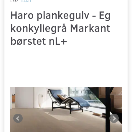
Fra:
HARO
Haro plankegulv - Eg
konkyliegrå Markant
børstet nL+