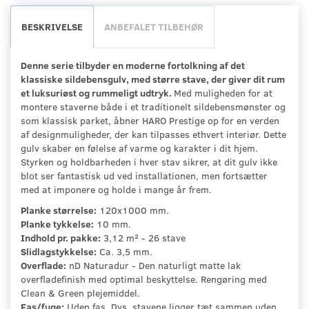
BESKRIVELSE
ANBEFALET TILBEHØR
Denne serie tilbyder en moderne fortolkning af det
klassiske sildebensgulv, med større stave, der giver dit rum
et luksuriøst og rummeligt udtryk.
Med muligheden for at
montere staverne både i et traditionelt sildebensmønster og
som klassisk parket, åbner HARO Prestige op for en verden
af designmuligheder, der kan tilpasses ethvert interiør. Dette
gulv skaber en følelse af varme og karakter i dit hjem.
Styrken og holdbarheden i hver stav sikrer, at dit gulv ikke
blot ser fantastisk ud ved installationen, men fortsætter
med at imponere og holde i mange år frem.
Planke størrelse:
120x1000 mm.
Planke tykkelse:
10 mm.
Indhold pr. pakke:
3,12 m² - 26 stave
Slidlagstykkelse:
Ca. 3,5 mm.
Overflade:
nD Naturadur - Den naturligt matte lak
overfladefinish med optimal beskyttelse. Rengøring med
Clean & Green plejemiddel.
Fas/fuge:
Uden fas. Dvs. stavene ligger tæt sammen uden