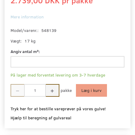
2.739,00 DKK pr
pakke
Mere information
Model/varenr.:
548139
Vægt:
17 kg
Angiv antal m²:
På lager med forventet levering om 3-7 hverdage
pakke
Læg i kurv
Tryk her for at bestille vareprøver på vores gulve!
Hjælp til beregning af gulvareal