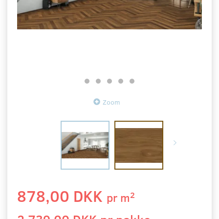
Zoom
878,00 DKK
2
pr
m