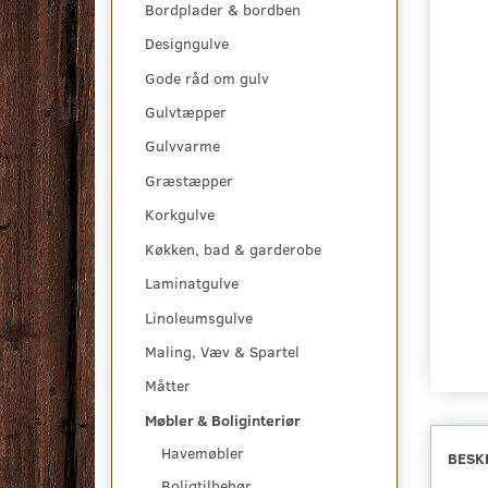
Bordplader & bordben
Designgulve
Gode råd om gulv
Gulvtæpper
Gulvvarme
Græstæpper
Korkgulve
Køkken, bad & garderobe
Laminatgulve
Linoleumsgulve
Maling, Væv & Spartel
Måtter
Møbler & Boliginteriør
Havemøbler
BESK
Boligtilbehør