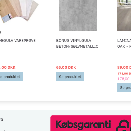
ÆGULV VAREPRØVE
BONUS VINYLGULV -
LAMIN
BETON/SØLVMETALLIC
OAK - 
,00 DKK
65,00 DKK
89,00 
178,00 
e produktet
Se produktet
178,00
Se pr
TO