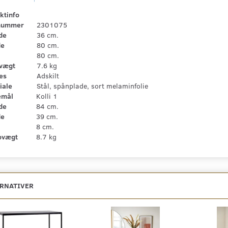
ktinfo
nummer
2301075
de
36 cm.
de
80 cm.
80 cm.
vægt
7.6 kg
es
Adskilt
iale
Stål, spånplade, sort melaminfolie
emål
Kolli 1
de
84 cm.
de
39 cm.
8 cm.
ovægt
8.7 kg
ERNATIVER