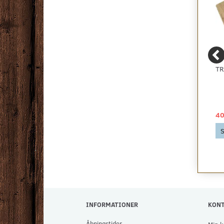
ALU TAPE TIL SAMLING
ZORBA+ - BILLIGT
TR
AF QUITE PLEASE / NO
BOUCLE GULVTÆPPE -
NOISE
RESTPARTI, FLERE
FARVER
29,00 DKK
49,00 DKK
40
Se produktet
Se produktet
S
INFORMATIONER
KON
Åbningstider