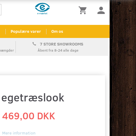
l
Populære varer
Om os
7 STORE SHOWROOMS
å mængder
Åbent fra 8-24 alle dage
i egetræslook
469,00 DKK
Mere information