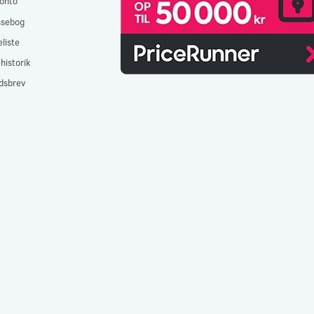
onto
ssebog
liste
historik
dsbrev