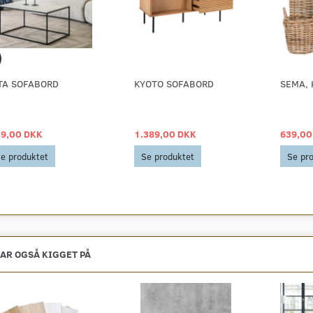
TA SOFABORD
KYOTO SOFABORD
SEMA, 
9,00 DKK
1.389,00 DKK
639,00
e produktet
Se produktet
Se pr
AR OGSÅ KIGGET PÅ