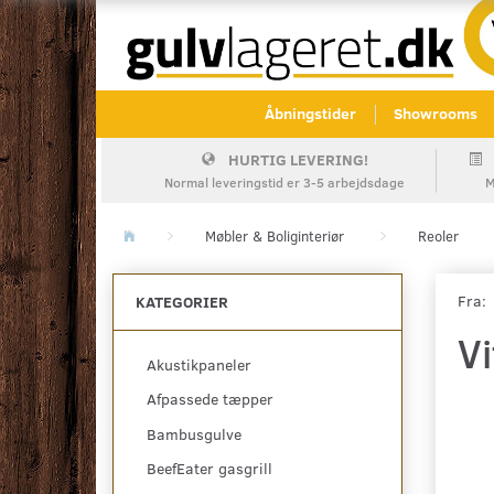
Åbningstider
Showrooms
HURTIG LEVERING!
Normal leveringstid er 3-5 arbejdsdage
M
Møbler & Boliginteriør
Reoler
Fra:
KATEGORIER
V
Akustikpaneler
Afpassede tæpper
Bambusgulve
BeefEater gasgrill