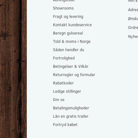
Min k
Showrooms
Adre
Fragt og levering
Ønske
Kontakt kundeservice
Ordre
Beregn gulvareal
Nyhe
Told & moms i Norge
Sådan handler du
Fortrolighed
Betingelser & Vilkår
Returregler og formular
Rabatkoder
Ledige stillinger
Om os
Betalingsmuligheder
Lån en gratis trailer
Fortryd købet