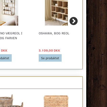
NO VÆGREOL I
OSHAWA, BOG REOL
KYOTO REOL
OG FARVEN
LÅGER OG 4
 DKK
3.109,00 DKK
2.459,00 D
oduktet
Se produktet
Se produkt