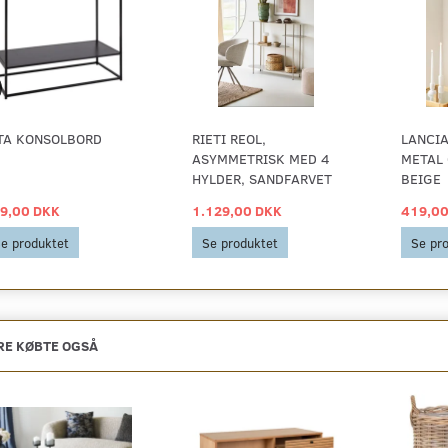
TA KONSOLBORD
RIETI REOL,
LANCIA
ASYMMETRISK MED 4
METAL 
HYLDER, SANDFARVET
BEIGE
9,00 DKK
1.129,00 DKK
419,00
e produktet
Se produktet
Se pr
E KØBTE OGSÅ