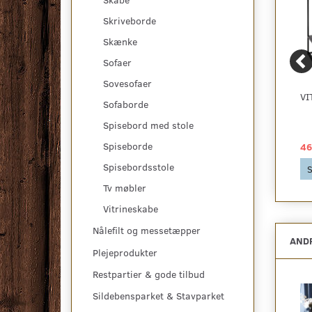
Skriveborde
Skænke
Sofaer
Sovesofaer
GIRONA TEAK
FILTDUPPER,
VI
Sofaborde
KONSOLBORD I TEAK
MØRKEGRÅ OG
BÆREDYGTIGE
Spisebord med stole
Spiseborde
909,00 DKK
49,00 DKK
46
Spisebordsstole
Se produktet
Se produktet
S
Tv møbler
Vitrineskabe
Nålefilt og messetæpper
ANDR
Plejeprodukter
Restpartier & gode tilbud
Sildebensparket & Stavparket