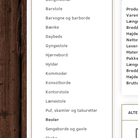
Barstole
Produ
Vare
Barvogne og barborde
Læng
Bænke
Bred
Højde
Daybeds
Netto
Gyngestole
Lever
Mater
Hjørnebord
Pakk
Hylder
Læng
Bred
Kommoder
Højde
Konsolborde
Brutt
Kontorstole
Lænestole
Puf, skamler og taburetter
ALT
Reoler
Sengeborde og gavle
Skabe