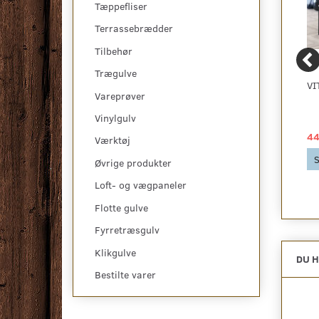
Tæppefliser
Terrassebrædder
Tilbehør
Trægulve
BICLICK VINYL
KYOTO TV-BÆNK
VI
Vareprøver
KLIKGULV - SENDAI
GRÅ BETON FLISE
Vinylgulv
179,00 DKK
1.799,00 DKK
44
2
pr
m
Værktøj
332,94 DKK pr
pakke
Se produktet
S
Øvrige produkter
332,94 DKK
Loft- og vægpaneler
Se produktet
Flotte gulve
Fyrretræsgulv
Klikgulve
DU H
Bestilte varer