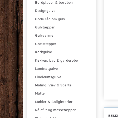
Bordplader & bordben
Designgulve
Gode råd om gulv
Gulvtæpper
Gulvvarme
Græstæpper
Korkgulve
Køkken, bad & garderobe
Laminatgulve
Linoleumsgulve
Maling, Væv & Spartel
Måtter
Møbler & Boliginteriør
Nålefilt og messetæpper
BESK