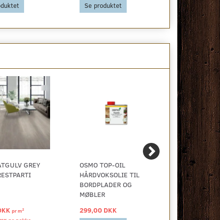
oduktet
Se produktet
Se produkt
ATGULV GREY
OSMO TOP-OIL
VINYLGULV
RESTPARTI
HÅRDVOKSOLIE TIL
BORDPLADER OG
MØBLER
DKK
299,00 DKK
40,00 DKK
2
pr
m