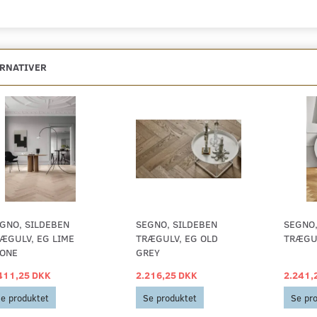
ERNATIVER
GNO, SILDEBEN
SEGNO, SILDEBEN
SEGNO,
ÆGULV, EG LIME
TRÆGULV, EG OLD
TRÆGUL
ONE
GREY
411,25 DKK
2.216,25 DKK
2.241,
e produktet
Se produktet
Se pr