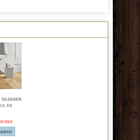
 SILDEBEN
V, EG
25 DKK
oduktet