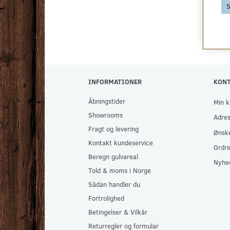
Se produktet
Se produktet
S
INFORMATIONER
KON
Åbningstider
Min k
Showrooms
Adre
Fragt og levering
Ønske
Kontakt kundeservice
Ordre
Beregn gulvareal
Nyhe
Told & moms i Norge
Sådan handler du
Fortrolighed
Betingelser & Vilkår
Returregler og formular