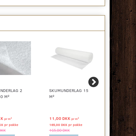
NDERLAG 2
SKUMUNDERLAG 15
TUPLEX UN
30 M²
M²
KK
11,00 DKK
16,94 DKK
2
2
pr
m
pr
m
p
KK pr
pakke
165,00 DKK pr
pakke
559,00 DKK pr
DKK
165,00 DKK
559,00 DKK