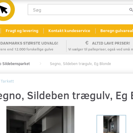
Fragt og levering
Kontakt kundeservice
Beregn gulvarea
DANMARKS STØRSTE UDVALG!
ALTID LAVE PRISER!
ere end 12.000 forskellige gulve
Vi sælger til pallepriser, også ved sm
 Sildebensparket
Segno, Sildeben trægulv, Eg Blonde
Tarkett
egno, Sildeben trægulv, Eg