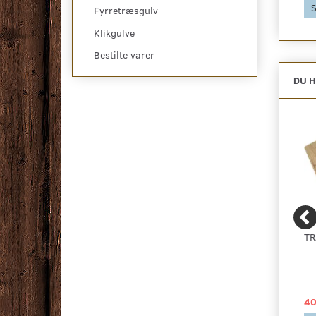
Se produktet
S
Fyrretræsgulv
Klikgulve
Bestilte varer
DU H
BONUS VINYLGULV -
TÆPPETAPE 10 CM.
TR
LYS EG - KAMPAGNE
65,00 DKK
129,00 DKK
40