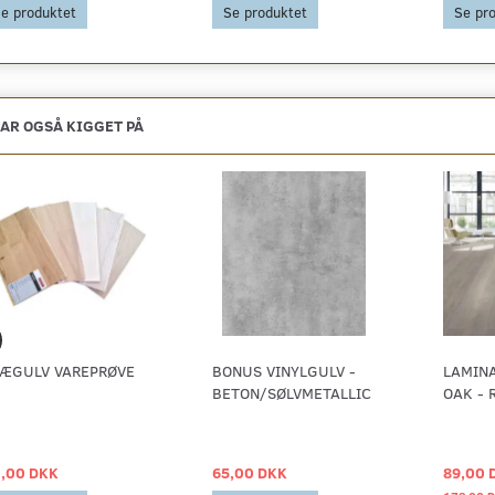
e produktet
Se produktet
Se pr
AR OGSÅ KIGGET PÅ
ÆGULV VAREPRØVE
BONUS VINYLGULV -
LAMIN
BETON/SØLVMETALLIC
OAK - 
,00 DKK
65,00 DKK
89,00 