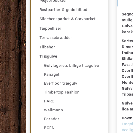
Plejeprodukter
Restpartier & gode tilbud
Segno
Sildebensparket & Stavparket
mulig
Gulvet
Tæppefliser
karak
Terrassebrædder
Sorte
Dimen
Tilbehør
Indho
Trægulve
Slidla
Fas:
J
Gulvlagerets billige trægulve
Overf
Panaget
Overf
Monte
Everfloor trægulv
Gulvv
Timbertop Fashion
Tilpa
HARO
Gulvet
lige 
Wallmann
Downl
Parador
Lægni
BOEN
Vedli