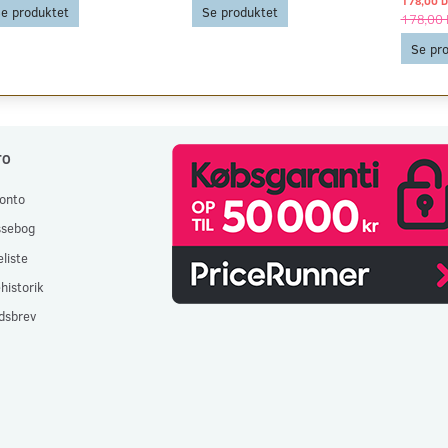
178,00 
e produktet
Se produktet
178,00
Se pr
TO
onto
ssebog
liste
historik
dsbrev