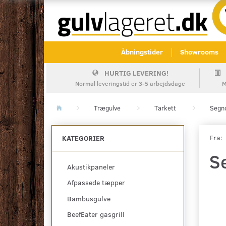
Åbningstider
Showrooms
HURTIG LEVERING!
Normal leveringstid er 3-5 arbejdsdage
M
Trægulve
Tarkett
Segno
Fra:
KATEGORIER
S
Akustikpaneler
Afpassede tæpper
Bambusgulve
BeefEater gasgrill