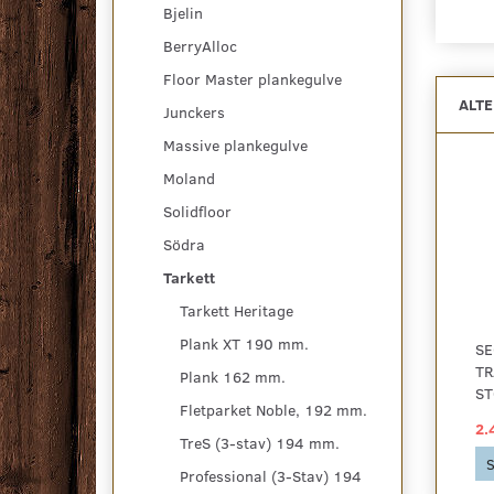
Bjelin
BerryAlloc
Floor Master plankegulve
ALT
Junckers
Massive plankegulve
Moland
Solidfloor
Södra
Tarkett
Tarkett Heritage
Plank XT 190 mm.
SE
TR
Plank 162 mm.
ST
Fletparket Noble, 192 mm.
2.
TreS (3-stav) 194 mm.
S
Professional (3-Stav) 194