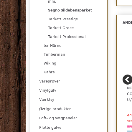
mm.
Segno Sildebensparket
Tarkett Prestige
ANDR
Tarkett Grace
Tarkett Professional
ter Hürne
Timberman
Wiking
Kährs
Vareprøver
SILDEBEN EDITION
NORDIC FOS,
NO
Vinylgulv
PRO, OAK HELSINKI
GULVVARMEPLADE 25
C
Værktøj
MM. TIL 20 MM.
U/
SLANGE
Øvrige produkter
198,65 DKK
255,00 DKK
41
2
pr
m
Loft- og vægpaneler
623,75 DKK pr
pakke
32
Se produktet
623,75 DKK
32
Flotte gulve