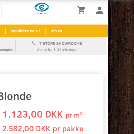
l
Populære varer
Om os
7 STORE SHOWROOMS
å mængder
Åbent fra 8-24 alle dage
 Blonde
1.123,00 DKK
2
pr
m
2.582,00 DKK pr
pakke