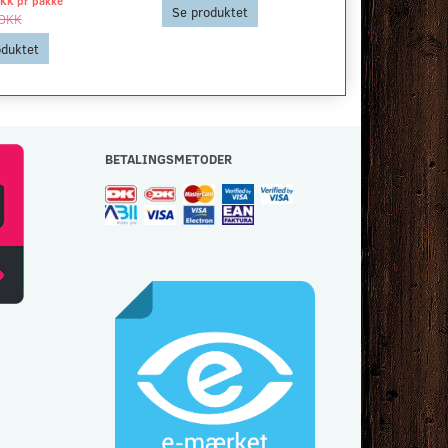
DKK pr
pakke
Se produktet
Se produkt
 DKK
oduktet
BETALINGSMETODER