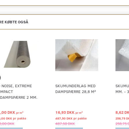
E KØBTE OGSÅ
 NOISE, EXTREME
SKUMUNDERLAG MED
SKUMU
OMPACT
DAMPSPÆRRE 28,8 M²
MM. - 
DAMPSPÆRRE 2 MM.
,00 DKK
16,93 DKK
8,62 D
2
2
pr
m
pr
m
8,00 DKK pr
pakke
487,50 DKK pr
pakke
258,75 D
8,00 DKK
487,50 DKK
258,75 