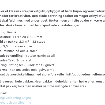
 er et klassisk stavparketgulv, opbygget af både højre- og venstrebr
heder for kreativitet. Den bløde børstning skaber en meget udtryksful
 skal fuldlimes mod underlaget. Sorteringen er livlig og der vil være s
teristiske knaster med håndspartlede knaståbninger.
ring:
Rustik
sioner:
11 x 120 x 600 mm
ld pr. pakke:
2,3 m² - 32 stave
g:
3,5 mm - kan slibes
a, minifas på alle 4 sider
ladebehandling:
Proteco Hardwax Oil
ladeeffekt:
Er børstet
ring:
Not og fer - Fuldklæb til gulvet
arme:
Kan anvendes med gulvvarme
sset det nordiske klima med store forskelle i luftfugtigheden mellem 
 leveres i hele pakker. Hver pakke indeholder enten højre eller venstre
antal pakker, hvis man ønsker samme mængde af hver stav.
oad:
ngsvejledning Segno
geholdelsesvejledning