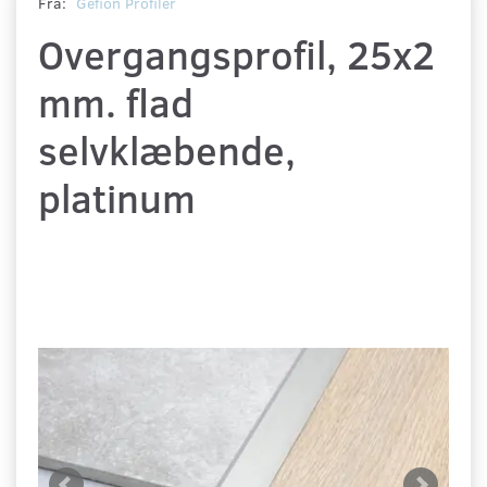
Fra:
Gefion Profiler
Overgangsprofil, 25x2
mm. flad
selvklæbende,
platinum