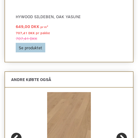
HYWOOD SILDEBEN, OAK YASUNI
649,00 DKK
2
pr
m
707,41 DKK pr
pakke
707,41 DKK
Se produktet
ANDRE KØBTE OGSÅ