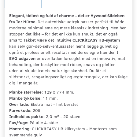
Elegant, tidløst og fuld af charme – det er Hywood Sildeben
fra Ter Hürne.
Det autentiske udtryk passer perfekt til både
moderne minimalisme og mere klassisk indretning. Men her
stopper det ikke – for det er ikke kun smukt, det er også
smart: Takket være det intuitive
CLICKitEASY HB-system
kan selv gør-det-selv-entusiaster nemt lægge gulvet og
opnå et professionelt resultat med deres egne hænder. I
EVO-udgaven
er overfladen forseglet med en innovativ, mat
behandling, der beskytter mod ridser, snavs og pletter –
uden at skjule træets naturlige skønhed. Du får et
slidstærkt, rengøringsvenligt og ægte trægulv, der kan følge
dig i mange år.
Planke størrelse:
129 x 774 mm.
Planke tykkelse:
11 mm.
Overflade:
Ekstra mat - fint børstet
Farvekode:
205
Indhold pr. pakke:
2,0 m² - 20 stave
Fas/fuge:
På alle 4-sider
Montering:
CLICKitEASY HB kliksystem - Monteres som
svømmende gulv