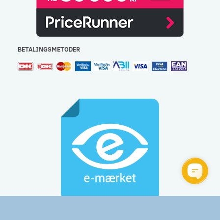
BETALINGSMETODER
Gulvlageret Aps - CVR: 32477267 - e-mail:
info@gulvlageret.dk
besvares indenfor 48 timer - Tlf.: 44 92 60 60