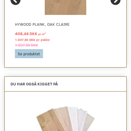
HYWOOD PLANK, OAK CLAIRE
408,46 DKK
2
pr
m
1.037,50 DKK pr
pakke
1.037,50 DKK
Se produktet
DU HAR OGSÅ KIGGET PÅ