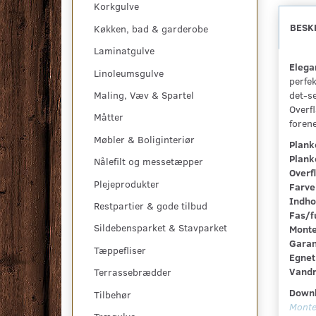
Korkgulve
BESK
Køkken, bad & garderobe
Laminatgulve
Elegan
Linoleumsgulve
perfe
det-se
Maling, Væv & Spartel
Overf
Måtter
forene
Møbler & Boliginteriør
Plank
Plank
Nålefilt og messetæpper
Overf
Plejeprodukter
Farve
Indho
Restpartier & gode tilbud
Fas/f
Sildebensparket & Stavparket
Monte
Garan
Tæppefliser
Egnet 
Vandr
Terrassebrædder
Downl
Tilbehør
Monte