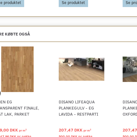
e produktet
Se produktet
Se pr
E KØBTE OGSÅ
EN EG
DISANO LIFEAQUA
DISANO
ANSPARENT FINALE,
PLANKEGULV - EG
PLANKE
T LAK, PARKET
LAVIDA - RESTPARTI
OXFORD
9,00 DKK
207,47 DKK
207,4
2
2
pr
m
pr
m
047,96 DKK pr
pakke
500,00 DKK pr
pakke
500,00 