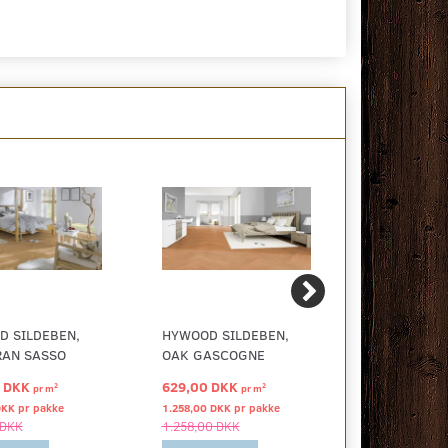
D SILDEBEN,
HYWOOD SILDEBEN,
HYWOOD SI
RAN SASSO
OAK GASCOGNE
OAK ACADI
0 DKK
629,00 DKK
649,00 DK
2
2
pr
m
pr
m
DKK pr
pakke
1.258,00 DKK pr
pakke
707,41 DKK p
 DKK
1.258,00 DKK
707,41 DKK