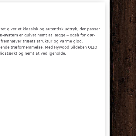
et giver et klassisk og autentisk udtryk, der passer
B-system
er gulvet nemt at lægge – også for gør-
m fremhæver træets struktur og varme glød.
levende træfornemmelse. Med Hywood Sildeben OLIO
lidstærkt og nemt at vedligeholde.