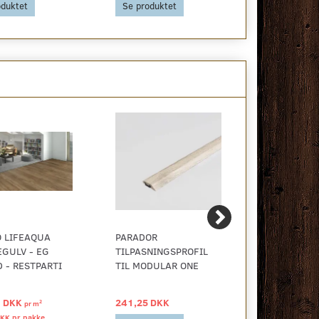
oduktet
Se produktet
Se produkt
 LIFEAQUA
PARADOR
HYWOOD NO
GULV - EG
TILPASNINGSPROFIL
OAK NORDE
 - RESTPARTI
TIL MODULAR ONE
EKSTRA BR
7 DKK
241,25 DKK
529,00 DK
2
pr
m
DKK pr
pakke
1.359,53 DKK 