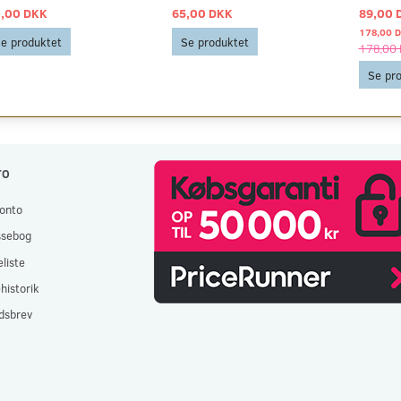
,00 DKK
65,00 DKK
89,00 
178,00 
e produktet
Se produktet
178,00
Se pr
TO
onto
ssebog
liste
historik
dsbrev