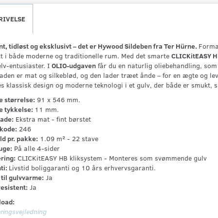
RIVELSE
t, tidløst og eksklusivt – det er Hywood Sildeben fra Ter Hürne.
Format
kt i både moderne og traditionelle rum. Med det smarte
CLICKitEASY H
lv-entusiaster. I
OLIO-udgaven
får du en naturlig oliebehandling, so
laden er mat og silkeblød, og den lader træet ånde – for en ægte og 
s klassisk design og moderne teknologi i et gulv, der både er smukt, s
e størrelse:
91 x 546 mm.
e tykkelse:
11 mm.
lade:
Ekstra mat - fint børstet
kode:
246
ld pr. pakke:
1.09 m² - 22 stave
uge:
På alle 4-sider
ring:
CLICKitEASY HB kliksystem - Monteres som svømmende gulv
ti:
Livstid boliggaranti og 10 års erhvervsgaranti.
til gulvvarme:
Ja
esistent:
Ja
oad:
ringsvejledning