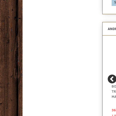
Se produktet
Se produktet
S
ANDR
HYWOOD NOBLESSE,
BOEN CHALETINO, EG
BO
OAK MOJAVE, EKSTRA
GREY PEPPER CANYON,
TR
BRED PLANKE
PLANK
MA
569,00 DKK
985,00 DKK
36
2
2
pr
m
pr
m
1.462,33 DKK pr
pakke
1.625,25 DKK pr
pakke
1.