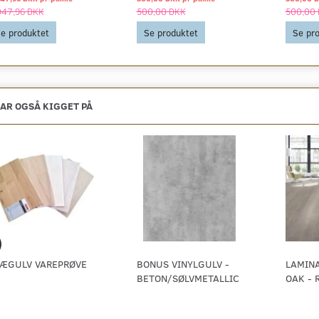
047,96 DKK
500,00 DKK
500,00
e produktet
Se produktet
Se pr
AR OGSÅ KIGGET PÅ
ÆGULV VAREPRØVE
BONUS VINYLGULV -
LAMIN
BETON/SØLVMETALLIC
OAK - 