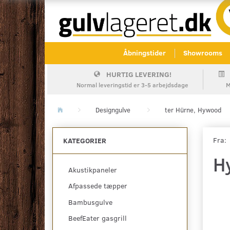
Åbningstider
Showrooms
HURTIG LEVERING!
Normal leveringstid er 3-5 arbejdsdage
M
Designgulve
ter Hürne, Hywood
Fra:
KATEGORIER
H
Akustikpaneler
Afpassede tæpper
Bambusgulve
BeefEater gasgrill