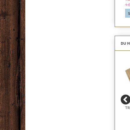
1.462,33 DKK
1.625,25 DKK
1.
Se produktet
Se produktet
S
DU H
TÆPPETAPE 10 CM.
PARKETLIM 10 KG.
TR