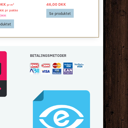
DKK
46,00 DKK
879,00 DKK
2
pr
m
DKK pr
pakke
Se produktet
Se produkt
 DKK
oduktet
BETALINGSMETODER