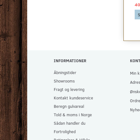
129,00 DKK
499,00 DKK
40
Se produktet
Se produktet
S
INFORMATIONER
KON
Åbningstider
Min k
Showrooms
Adre
Fragt og levering
Ønske
Kontakt kundeservice
Ordre
Beregn gulvareal
Nyhe
Told & moms i Norge
Sådan handler du
Fortrolighed
Betingelser & Vilkår