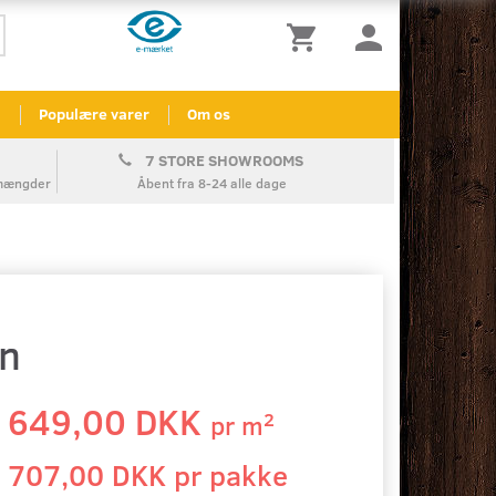
l
Populære varer
Om os
7 STORE SHOWROOMS
å mængder
Åbent fra 8-24 alle dage
n
649,00 DKK
2
pr
m
707,00 DKK pr
pakke