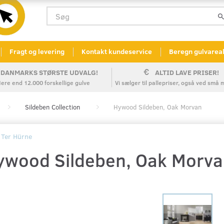
Fragt og levering
Kontakt kundeservice
Beregn gulvarea
DANMARKS STØRSTE UDVALG!
ALTID LAVE PRISER!
ere end 12.000 forskellige gulve
Vi sælger til pallepriser, også ved sm
Sildeben Collection
Hywood Sildeben, Oak Morvan
Ter Hürne
ywood Sildeben, Oak Morva