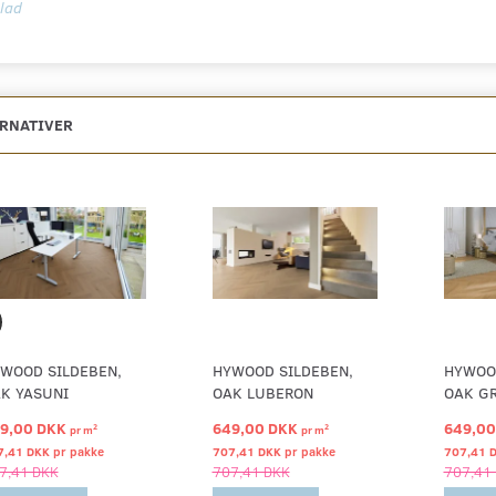
lad
ERNATIVER
WOOD SILDEBEN,
HYWOOD SILDEBEN,
HYWOO
K YASUNI
OAK LUBERON
OAK G
9,00 DKK
649,00 DKK
649,0
2
2
pr
m
pr
m
7,41 DKK pr
pakke
707,41 DKK pr
pakke
707,41 
7,41 DKK
707,41 DKK
707,41