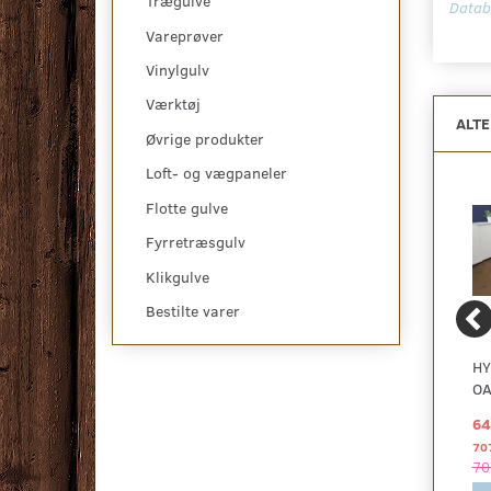
Trægulve
Datab
Vareprøver
Vinylgulv
Værktøj
ALT
Øvrige produkter
Loft- og vægpaneler
Flotte gulve
Fyrretræsgulv
Klikgulve
Bestilte varer
HYWOOD SILDEBEN,
HYWOOD SILDEBEN,
HY
OAK MARAIS
OAK TAYRONA
OA
629,00 DKK
629,00 DKK
64
2
2
pr
m
pr
m
1.258,00 DKK pr
pakke
1.258,00 DKK pr
pakke
70
1.258,00 DKK
1.258,00 DKK
70