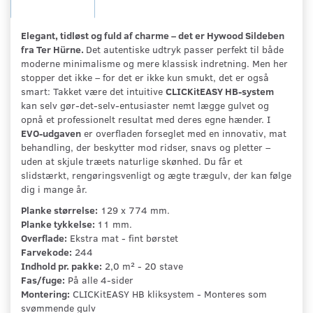
Elegant, tidløst og fuld af charme – det er Hywood Sildeben
fra Ter Hürne.
Det autentiske udtryk passer perfekt til både
moderne minimalisme og mere klassisk indretning. Men her
stopper det ikke – for det er ikke kun smukt, det er også
smart: Takket være det intuitive
CLICKitEASY HB-system
kan selv gør-det-selv-entusiaster nemt lægge gulvet og
opnå et professionelt resultat med deres egne hænder. I
EVO-udgaven
er overfladen forseglet med en innovativ, mat
behandling, der beskytter mod ridser, snavs og pletter –
uden at skjule træets naturlige skønhed. Du får et
slidstærkt, rengøringsvenligt og ægte trægulv, der kan følge
dig i mange år.
Planke størrelse:
129 x 774 mm.
Planke tykkelse:
11 mm.
Overflade:
Ekstra mat - fint børstet
Farvekode:
244
Indhold pr. pakke:
2,0 m² - 20 stave
Fas/fuge:
På alle 4-sider
Montering:
CLICKitEASY HB kliksystem - Monteres som
svømmende gulv