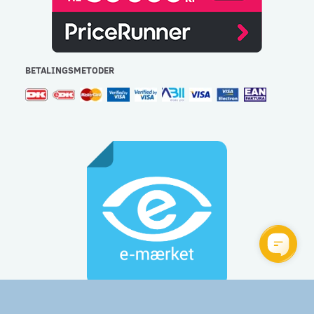
BETALINGSMETODER
Gulvlageret Aps - CVR: 32477267 - e-mail:
info@gulvlageret.dk
besvares indenfor 48 timer - Tlf.: 44 92 60 60