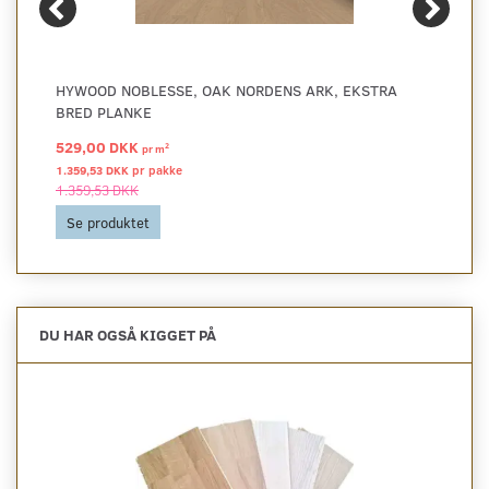
HYWOOD NOBLESSE, OAK NORDENS ARK, EKSTRA
BRED PLANKE
529,00 DKK
2
pr
m
1.359,53 DKK pr
pakke
1.359,53 DKK
Se produktet
DU HAR OGSÅ KIGGET PÅ