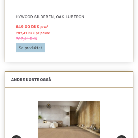
HYWOOD SILDEBEN, OAK LUBERON
649,00 DKK
2
pr
m
707,41 DKK pr
pakke
707,41 DKK
Se produktet
ANDRE KØBTE OGSÅ