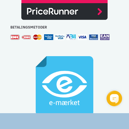
BETALINGSMETODER
Gulvlageret Aps - CVR: 32477267 - e-mail:
info@gulvlageret.dk
besvares indenfor 48 timer - Tlf.: 44 92 60 60