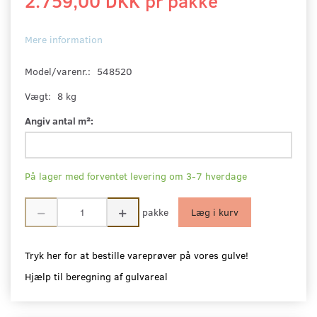
2.759,00 DKK pr
pakke
Mere information
Model/varenr.:
548520
Vægt:
8 kg
Angiv antal m²:
På lager med forventet levering om 3-7 hverdage
pakke
Læg i kurv
Tryk her for at bestille vareprøver på vores gulve!
Hjælp til beregning af gulvareal