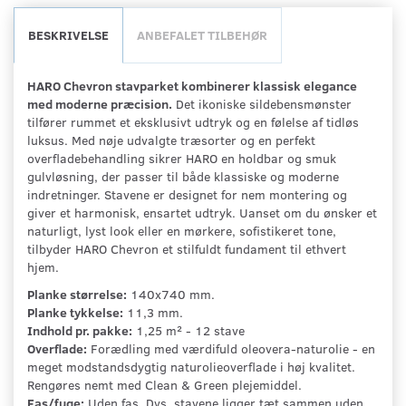
BESKRIVELSE
ANBEFALET TILBEHØR
HARO Chevron stavparket kombinerer klassisk elegance
med moderne præcision.
Det ikoniske sildebensmønster
tilfører rummet et eksklusivt udtryk og en følelse af tidløs
luksus. Med nøje udvalgte træsorter og en perfekt
overfladebehandling sikrer HARO en holdbar og smuk
gulvløsning, der passer til både klassiske og moderne
indretninger. Stavene er designet for nem montering og
giver et harmonisk, ensartet udtryk. Uanset om du ønsker et
naturligt, lyst look eller en mørkere, sofistikeret tone,
tilbyder HARO Chevron et stilfuldt fundament til ethvert
hjem.
Planke størrelse:
140x740 mm.
Planke tykkelse:
11,3 mm.
Indhold pr. pakke:
1,25 m² - 12 stave
Overflade:
Forædling med værdifuld oleovera-naturolie - en
meget modstandsdygtig naturolieoverflade i høj kvalitet.
Rengøres nemt med Clean & Green plejemiddel.
Fas/fuge:
Uden fas. Dvs. stavene ligger tæt sammen uden