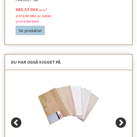
960,53 DKK
2
pr
m
2.372,50 DKK pr
pakke
2.372,50 DKK
Se produktet
DU HAR OGSÅ KIGGET PÅ