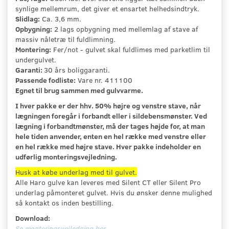
synlige mellemrum, det giver et ensartet helhedsindtryk.
Slidlag:
Ca. 3,6 mm.
Opbygning:
2 lags opbygning med mellemlag af stave af
massiv nåletræ til fuldlimning.
Montering:
Fer/not - gulvet skal fuldlimes med parketlim til
undergulvet.
Garanti:
30 års boliggaranti.
Passende fodliste:
Vare nr. 411100
Egnet til brug sammen med gulvvarme.
I hver pakke er der hhv. 50% højre og venstre stave, når
lægningen foregår i forbandt eller i sildebensmønster. Ved
lægning i forbandtmønster, må der tages højde for, at man
hele tiden anvender, enten en hel række med venstre eller
en hel række med højre stave. Hver pakke indeholder en
udførlig monteringsvejledning.
Husk at købe underlag med til gulvet.
Alle Haro gulve kan leveres med Silent CT eller Silent Pro
underlag påmonteret gulvet. Hvis du ønsker denne mulighed
så kontakt os inden bestilling.
Download:
Se monteringsvejledning her.