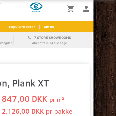
l
Populære varer
Om os
7 STORE SHOWROOMS
å mængder
Åbent fra 8-24 alle dage
wn, Plank XT
847,00 DKK
2
pr
m
2.126,00 DKK pr
pakke