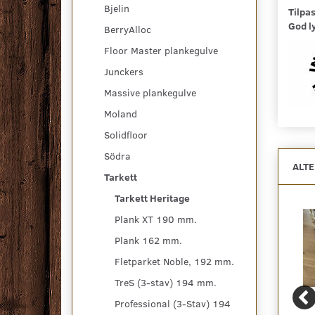
Bjelin
Tilpa
God l
BerryAlloc
Floor Master plankegulve
Junckers
Massive plankegulve
Moland
Solidfloor
Södra
ALT
Tarkett
Tarkett Heritage
Plank XT 190 mm.
Plank 162 mm.
Fletparket Noble, 192 mm.
TreS (3-stav) 194 mm.
Professional (3-Stav) 194