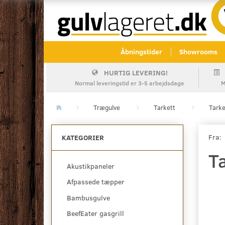
Åbningstider
Showrooms
HURTIG LEVERING!
Normal leveringstid er 3-5 arbejdsdage
M
Trægulve
Tarkett
Tarke
Fra:
KATEGORIER
Ta
Akustikpaneler
Afpassede tæpper
Bambusgulve
BeefEater gasgrill