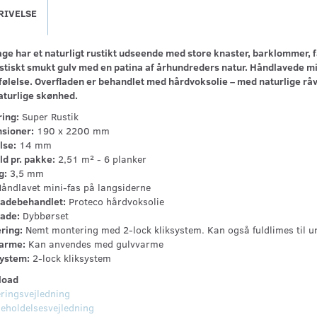
RIVELSE
age har et naturligt rustikt udseende med store knaster, barklommer, f
stiskt smukt gulv med en patina af århundreders natur. Håndlavede mini
følelse. Overfladen er behandlet med hårdvoksolie – med naturlige råva
aturlige skønhed.
ring:
Super Rustik
sioner:
190 x 2200 mm
lse:
14 mm
ld pr. pakke:
2,51 m² - 6 planker
g:
3,5 mm
åndlavet mini-fas på langsiderne
ladebehandlet:
Proteco hårdvoksolie
lade:
Dybbørset
ring:
Nemt montering med 2-lock kliksystem. Kan også fuldlimes til u
arme:
Kan anvendes med gulvvarme
ystem:
2-lock kliksystem
load
ringsvejledning
geholdelsesvejledning