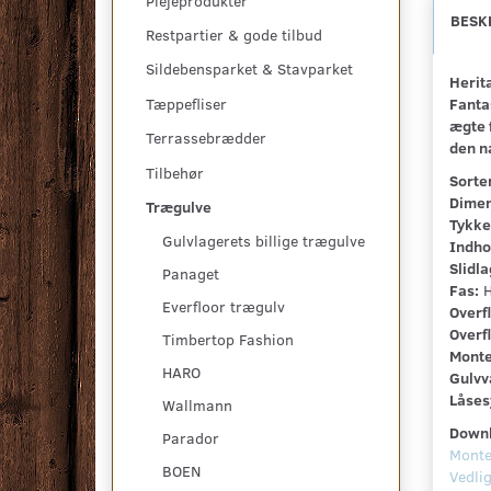
Plejeprodukter
BESK
Restpartier & gode tilbud
Sildebensparket & Stavparket
Herit
Fanta
Tæppefliser
ægte 
Terrassebrædder
den n
Tilbehør
Sorte
Dimen
Trægulve
Tykke
Gulvlagerets billige trægulve
Indho
Slidla
Panaget
Fas:
H
Everfloor trægulv
Overf
Overf
Timbertop Fashion
Monte
HARO
Gulvv
Låses
Wallmann
Down
Parador
Monte
BOEN
Vedli