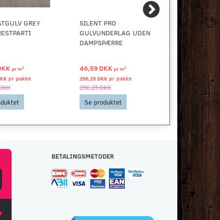
ATGULV GREY
SILENT PRO
BONUS VINY
RESTPARTI
GULVUNDERLAG UDEN
LYS EG - K
DAMPSPÆRRE
DKK
46,59 DKK
65,00 DKK
2
2
pr
m
pr
m
DKK pr
pakke
256,25 DKK pr
pakke
Se produkt
 DKK
256,25 DKK
oduktet
Se produktet
BETALINGSMETODER