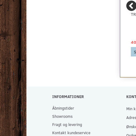
16 MM. WAVIN 5-LAGS
OSMO TOP-OIL
TR
PRO5 GULVVARMERØR
HÅRDVOKSOLIE TIL
BORDPLADER OG
MØBLER
879,00 DKK
299,00 DKK
40
Se produktet
Se produktet
S
INFORMATIONER
KON
Åbningstider
Min k
Showrooms
Adre
Fragt og levering
Ønske
Kontakt kundeservice
Ordre