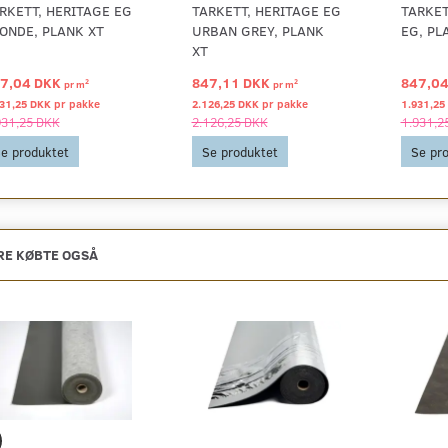
RKETT, HERITAGE EG
TARKETT, HERITAGE EG
TARKET
ONDE, PLANK XT
URBAN GREY, PLANK
EG, PL
XT
7,04 DKK
847,11 DKK
847,0
2
2
pr
m
pr
m
31,25 DKK pr
pakke
2.126,25 DKK pr
pakke
1.931,25
931,25 DKK
2.126,25 DKK
1.931,2
e produktet
Se produktet
Se pr
E KØBTE OGSÅ