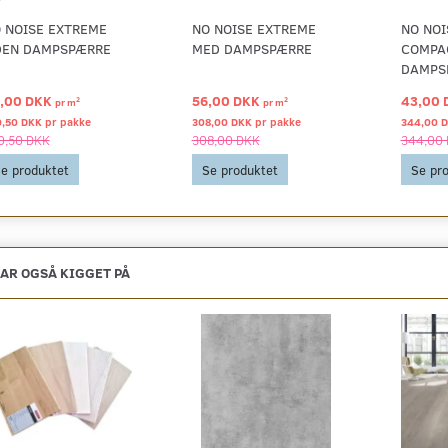
 NOISE EXTREME
NO NOISE EXTREME
NO NOI
EN DAMPSPÆRRE
MED DAMPSPÆRRE
COMPA
DAMPS
,00 DKK
56,00 DKK
43,00
2
2
pr
m
pr
m
0,50 DKK pr
pakke
308,00 DKK pr
pakke
344,00 
0,50 DKK
308,00 DKK
344,00
e produktet
Se produktet
Se pr
AR OGSÅ KIGGET PÅ