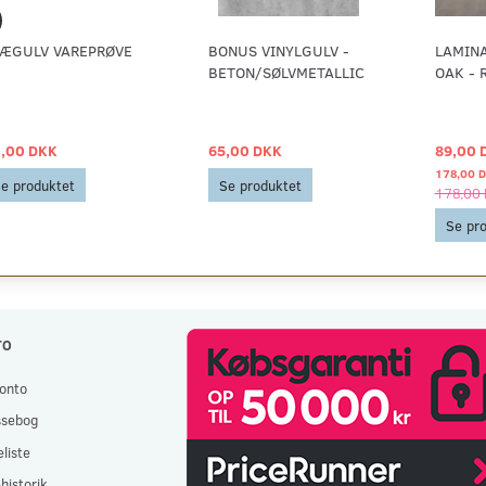
ÆGULV VAREPRØVE
BONUS VINYLGULV -
LAMIN
BETON/SØLVMETALLIC
OAK - 
,00 DKK
65,00 DKK
89,00 
178,00 
e produktet
Se produktet
178,00
Se pr
TO
onto
ssebog
liste
historik