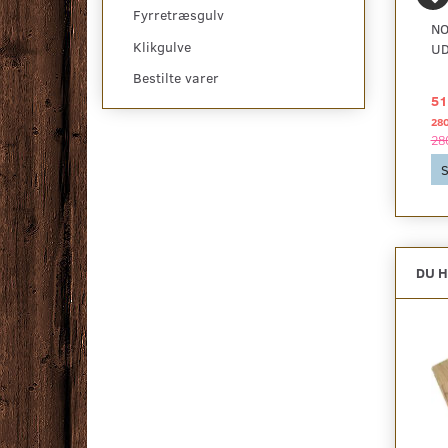
Fyrretræsgulv
TARKETT
TARKETT, NOBLE
NO
Klikgulve
PROFESSIONAL, PLANK
FLETPARKET EG ART
UD
EG ROBUST TRES PEFC
DECO
Bestilte varer
1.322,50 DKK
1.006,41 DKK
51
2
pr
m
2.355,00 DKK pr
pakke
28
Se produktet
2.355,00 DKK
28
Se produktet
S
DU H