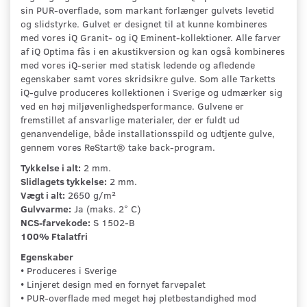
sin PUR-overflade, som markant forlænger gulvets levetid
og slidstyrke. Gulvet er designet til at kunne kombineres
med vores iQ Granit- og iQ Eminent-kollektioner. Alle farver
af iQ Optima fås i en akustikversion og kan også kombineres
med vores iQ-serier med statisk ledende og afledende
egenskaber samt vores skridsikre gulve. Som alle Tarketts
iQ-gulve produceres kollektionen i Sverige og udmærker sig
ved en høj miljøvenlighedsperformance. Gulvene er
fremstillet af ansvarlige materialer, der er fuldt ud
genanvendelige, både installationsspild og udtjente gulve,
gennem vores ReStart® take back-program.
Tykkelse i alt:
2 mm.
Slidlagets tykkelse:
2 mm.
Vægt i alt:
2650 g/m²
Gulvvarme:
Ja (maks. 2° C)
NCS-farvekode:
S 1502-B
100% Ftalatfri
Egenskaber
• Produceres i Sverige
• Linjeret design med en fornyet farvepalet
• PUR-overflade med meget høj pletbestandighed mod