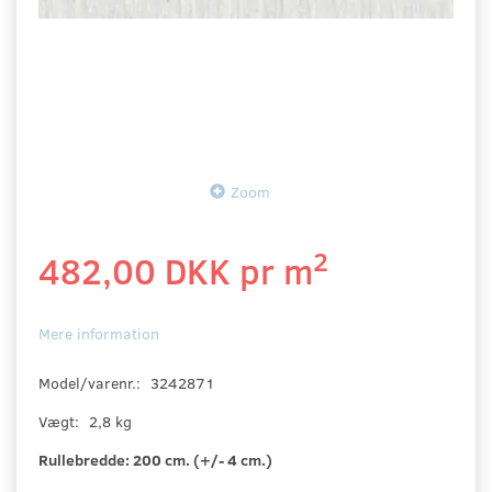
Zoom
2
482,00 DKK pr
m
Mere information
Model/varenr.:
3242871
Vægt:
2,8 kg
Rullebredde:
200 cm. (+/- 4 cm.)