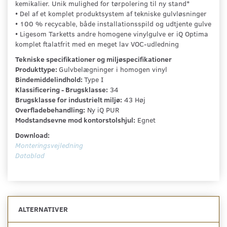
kemikalier. Unik mulighed for tørpolering til ny stand*
• Del af et komplet produktsystem af tekniske gulvløsninger
• 100 % recycable, både installationsspild og udtjente gulve
• Ligesom Tarketts andre homogene vinylgulve er iQ Optima
komplet ftalatfrit med en meget lav VOC-udledning
Tekniske specifikationer og miljøspecifikationer
Produkttype:
Gulvbelægninger i homogen vinyl
Bindemiddelindhold:
Type I
Klassificering - Brugsklasse:
34
Brugsklasse for industrielt miljø:
43 Høj
Overfladebehandling:
Ny iQ PUR
Modstandsevne mod kontorstolshjul:
Egnet
Download:
Monteringsvejledning
Datablad
ALTERNATIVER