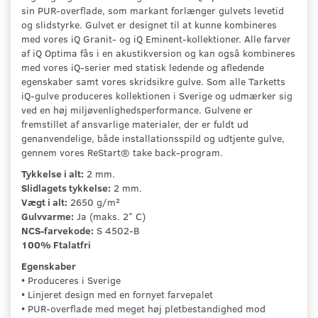
sin PUR-overflade, som markant forlænger gulvets levetid
og slidstyrke. Gulvet er designet til at kunne kombineres
med vores iQ Granit- og iQ Eminent-kollektioner. Alle farver
af iQ Optima fås i en akustikversion og kan også kombineres
med vores iQ-serier med statisk ledende og afledende
egenskaber samt vores skridsikre gulve. Som alle Tarketts
iQ-gulve produceres kollektionen i Sverige og udmærker sig
ved en høj miljøvenlighedsperformance. Gulvene er
fremstillet af ansvarlige materialer, der er fuldt ud
genanvendelige, både installationsspild og udtjente gulve,
gennem vores ReStart® take back-program.
Tykkelse i alt:
2 mm.
Slidlagets tykkelse:
2 mm.
Vægt i alt:
2650 g/m²
Gulvvarme:
Ja (maks. 2° C)
NCS-farvekode:
S 4502-B
100% Ftalatfri
Egenskaber
• Produceres i Sverige
• Linjeret design med en fornyet farvepalet
• PUR-overflade med meget høj pletbestandighed mod