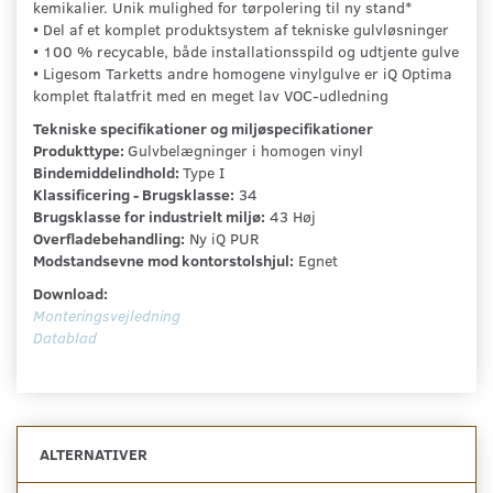
kemikalier. Unik mulighed for tørpolering til ny stand*
• Del af et komplet produktsystem af tekniske gulvløsninger
• 100 % recycable, både installationsspild og udtjente gulve
• Ligesom Tarketts andre homogene vinylgulve er iQ Optima
komplet ftalatfrit med en meget lav VOC-udledning
Tekniske specifikationer og miljøspecifikationer
Produkttype:
Gulvbelægninger i homogen vinyl
Bindemiddelindhold:
Type I
Klassificering - Brugsklasse:
34
Brugsklasse for industrielt miljø:
43 Høj
Overfladebehandling:
Ny iQ PUR
Modstandsevne mod kontorstolshjul:
Egnet
Download:
Monteringsvejledning
Datablad
ALTERNATIVER