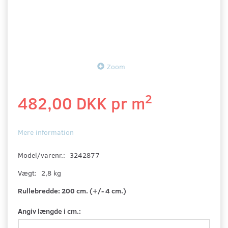
Zoom
2
482,00 DKK pr
m
Mere information
Model/varenr.:
3242877
Vægt:
2,8 kg
Rullebredde:
200 cm. (+/- 4 cm.)
Angiv længde i cm.: