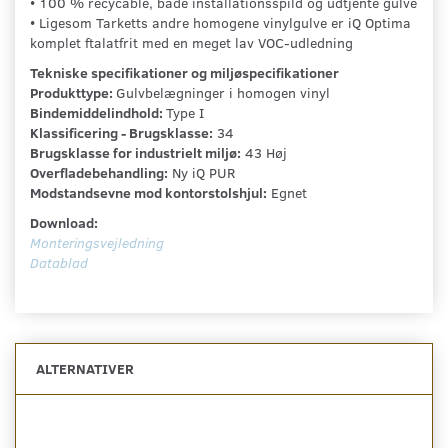
• 100 % recycable, både installationsspild og udtjente gulve
• Ligesom Tarketts andre homogene vinylgulve er iQ Optima
komplet ftalatfrit med en meget lav VOC-udledning
Tekniske specifikationer og miljøspecifikationer
Produkttype:
Gulvbelægninger i homogen vinyl
Bindemiddelindhold:
Type I
Klassificering - Brugsklasse:
34
Brugsklasse for industrielt miljø:
43 Høj
Overfladebehandling:
Ny iQ PUR
Modstandsevne mod kontorstolshjul:
Egnet
Download:
Monteringsvejledning
Datablad
ALTERNATIVER