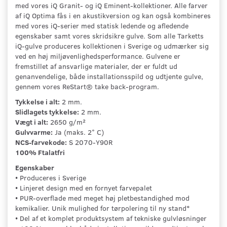
med vores iQ Granit- og iQ Eminent-kollektioner. Alle farver
af iQ Optima fås i en akustikversion og kan også kombineres
med vores iQ-serier med statisk ledende og afledende
egenskaber samt vores skridsikre gulve. Som alle Tarketts
iQ-gulve produceres kollektionen i Sverige og udmærker sig
ved en høj miljøvenlighedsperformance. Gulvene er
fremstillet af ansvarlige materialer, der er fuldt ud
genanvendelige, både installationsspild og udtjente gulve,
gennem vores ReStart® take back-program.
Tykkelse i alt:
2 mm.
Slidlagets tykkelse:
2 mm.
Vægt i alt:
2650 g/m²
Gulvvarme:
Ja (maks. 2° C)
NCS-farvekode:
S 2070-Y90R
100% Ftalatfri
Egenskaber
• Produceres i Sverige
• Linjeret design med en fornyet farvepalet
• PUR-overflade med meget høj pletbestandighed mod
kemikalier. Unik mulighed for tørpolering til ny stand*
• Del af et komplet produktsystem af tekniske gulvløsninger