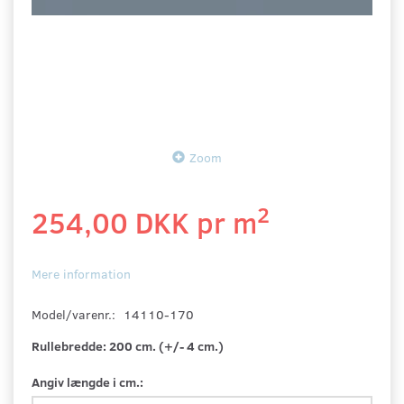
Zoom
2
254,00 DKK pr
m
Mere information
Model/varenr.:
14110-170
Rullebredde:
200 cm. (+/- 4 cm.)
Angiv længde i cm.: