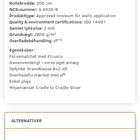
Rullebredde:
200 cm.
NCS-nummer:
S 4020-B
Produkttype:
Approved linoleum for walls application
Quality & environment certifications:
ISO 14001
Samlet tykkelse:
2 mm
Grundvægt:
2900 g/m²
Overfladebehandling:
xf²™
Egenskaber:
Farvematchet med Etrusco
Genanvendeligt i vores eget anlæg
Opfylder brandklasse Bs2-d0
Overfladeforstærket med xf²
Enkel pleje
Miljømærket Cradle to Cradle Silver
ALTERNATIVER