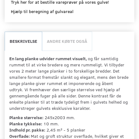
Tryk her for at bestille vareprøver på vores gulve!
Hjælp til beregning af gulvareal
BESKRIVELSE
ANDRE KØBTE OGSÅ
En lang planke udvider rummet visuelt,
og får samtidig
rummet til at virke bredere og mere rummeligt. Vi tilbyder
vores 2 meter lange planker i to forskellige bredder. Det
smallere format fremstår slankt og elegant, mens den brede
lange planke giver rummet et imponerende og åbent
udtryk. Vi fremhæver den særlige størrelse ved hjælp af
gennemgående fuger på alle sider. Denne kontrast får de
enkelte planker til at træde tydeligt frem i gulvets helhed og
understreger gulvets eksklusive karakter.
Planke størrelse:
245x2003 mm.
Planke tykkelse:
10 mm.
Indhold pr. pakke:
2,45 m² - 5 planker
Overflade:
Mat og groft struktur overflade, hvilket giver et