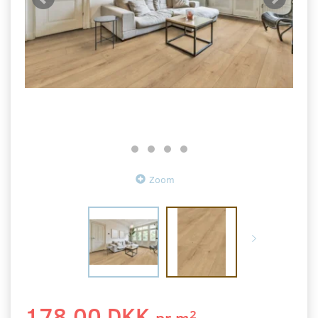
Zoom
178,00 DKK
2
pr
m