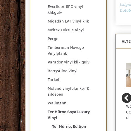
Lægni
Everfloor SPC vinyl
Datab
klikgulv
Migadan LVT vinyl klik
Meltex Luksus Vinyl
Pergo
ALT
Timberman Novego
Vinylplank
Parador vinyl klik gulv
BerryAlloc Vinyl
Tarkett
Moland vinylplanker &
sildeben
Wallmann
WOOD EDITION
WOOD EDITION
WO
Ter Hürne Soya Luxury
COMFORT, LONG
COMFORT, PLANK, OAK
CO
Vinyl
PLANK, OAK LIMA
GENT
PL
Ter Hürne, Edition