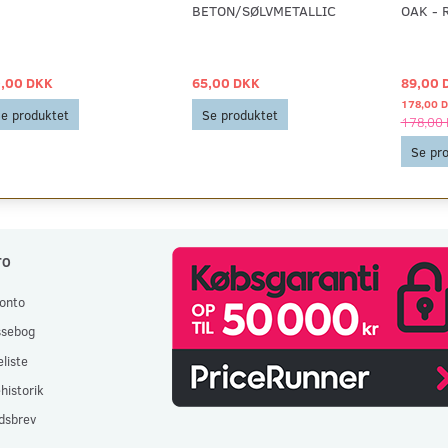
BETON/SØLVMETALLIC
OAK - 
,00 DKK
65,00 DKK
89,00 
178,00 
e produktet
Se produktet
178,00
Se pr
TO
onto
ssebog
liste
historik
dsbrev