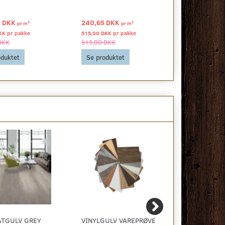
0 DKK
240,65 DKK
314,37 DK
2
2
pr
m
pr
m
KK pr
pakke
515,00 DKK pr
pakke
840,00 DKK p
DKK
515,00 DKK
840,00 DKK
oduktet
Se produktet
Se produkt
ATGULV GREY
VINYLGULV VAREPRØVE
OSMO TOP-O