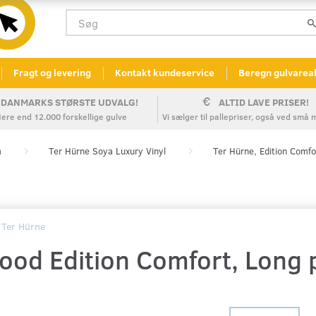
Fragt og levering
Kontakt kundeservice
Beregn gulvarea
DANMARKS STØRSTE UDVALG!
ALTID LAVE PRISER!
ere end 12.000 forskellige gulve
Vi sælger til pallepriser, også ved sm
m
Ter Hürne Soya Luxury Vinyl
Ter Hürne, Edition Comfo
Ter Hürne
ood Edition Comfort, Long 