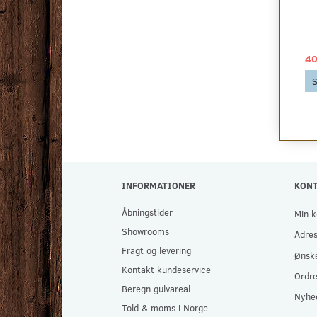
BOUCLE GULVTÆPPE -
GULVUNDERLAG UDEN
RESTPARTI, FLERE
DAMPSPÆRRE
FARVER
49,00 DKK
46,59 DKK
40
2
pr
m
256,25 DKK pr
pakke
Se produktet
S
256,25 DKK
Se produktet
INFORMATIONER
KON
Åbningstider
Min k
Showrooms
Adre
Fragt og levering
Ønske
Kontakt kundeservice
Ordre
Beregn gulvareal
Nyhe
Told & moms i Norge