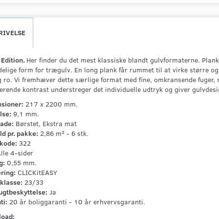
RIVELSE
Edition.
Her finder du det mest klassiske blandt gulvformaterne. Plan
elige form for trægulv. En long plank får rummet til at virke større o
g ro. Vi fremhæver dette særlige format med fine, omkransende fuger, s
terende kontrast understreger det individuelle udtryk og giver gulvdes
sioner:
217 x 2200 mm.
lse:
9,1 mm.
lade:
Børstet, Ekstra mat
ld pr. pakke:
2,86 m² - 6 stk.
kode:
322
lle 4-sider
g:
0,55 mm.
ring:
CLICKitEASY
klasse:
23/33
ugtbeskyttelse:
Ja
ti:
20 år boliggaranti - 10 år erhvervsgaranti.
oad: