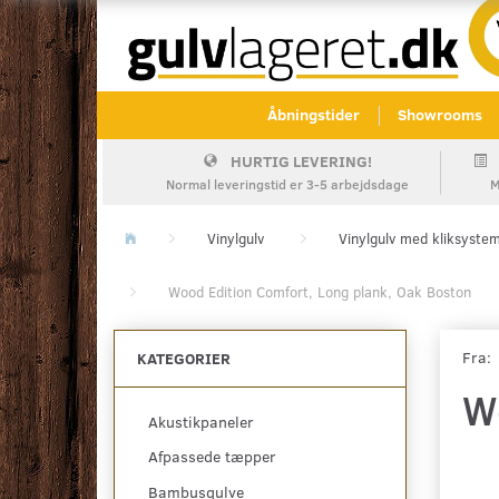
Åbningstider
Showrooms
HURTIG LEVERING!
Normal leveringstid er 3-5 arbejdsdage
M
Vinylgulv
Vinylgulv med kliksyste
Wood Edition Comfort, Long plank, Oak Boston
Fra:
KATEGORIER
W
Akustikpaneler
Afpassede tæpper
Bambusgulve