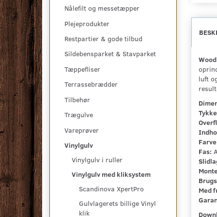
Nålefilt og messetæpper
Plejeprodukter
BESK
Restpartier & gode tilbud
Sildebensparket & Stavparket
Wood 
oprind
Tæppefliser
luft o
Terrassebrædder
resul
Tilbehør
Dimen
Tykke
Trægulve
Overf
Vareprøver
Indho
Farve
Vinylgulv
Fas:
A
Vinylgulv i ruller
Slidla
Monte
Vinylgulv med kliksystem
Brugs
Scandinova XpertPro
Med f
Garan
Gulvlagerets billige Vinyl
klik
Downl