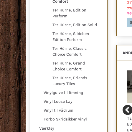
Comfort
272,29 DKK
272,00 DKK
27
2
2
pr
m
pr
m
778,75 DKK pr
pakke
726,25 DKK pr
pakke
77
Ter Hürne, Edition
778,75 DKK
726,25 DKK
77
Perform
Se produktet
Se produktet
S
Ter Hürne, Edition Solid
Ter Hürne, Sildeben
Edition Perform
Ter Hürne, Classic
ANDR
Choice Comfort
Ter Hürne, Grand
Choice Comfort
Ter Hürne, Friends
Luxury Tiles
Vinylgulve til limning
Vinyl Loose Lay
Vinyl til vådrum
LAMINATGULV
TARKETT TARKOCLEAN
TE
Forbo Skridsikker vinyl
VAREPRØVE
- GRØN GULVVASK
ED
Værktøj
B