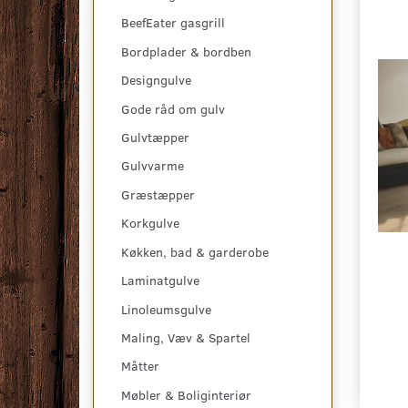
BeefEater gasgrill
Bordplader & bordben
Designgulve
Gode råd om gulv
Gulvtæpper
Gulvvarme
Græstæpper
Korkgulve
Køkken, bad & garderobe
Laminatgulve
Linoleumsgulve
Maling, Væv & Spartel
Måtter
Møbler & Boliginteriør