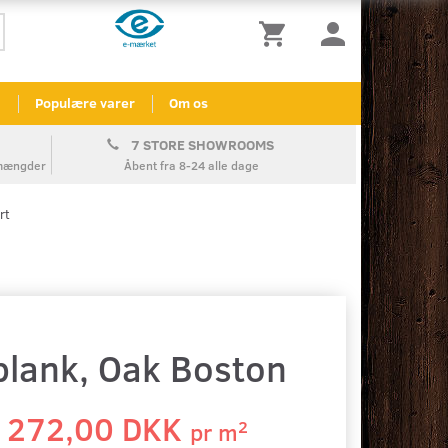
l
Populære varer
Om os
7 STORE SHOWROOMS
å mængder
Åbent fra 8-24 alle dage
rt
plank, Oak Boston
272,00 DKK
2
pr
m