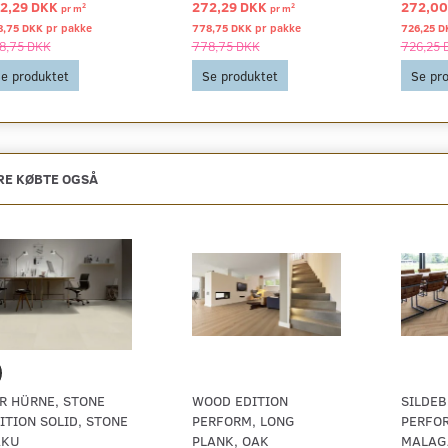
2,29 DKK
272,29 DKK
272,0
2
2
pr
m
pr
m
8,75 DKK pr
pakke
778,75 DKK pr
pakke
726,25 D
8,75 DKK
778,75 DKK
726,25 
e produktet
Se produktet
Se pr
E KØBTE OGSÅ
R HÜRNE, STONE
WOOD EDITION
SILDEB
ITION SOLID, STONE
PERFORM, LONG
PERFOR
AKU
PLANK, OAK
MALAG