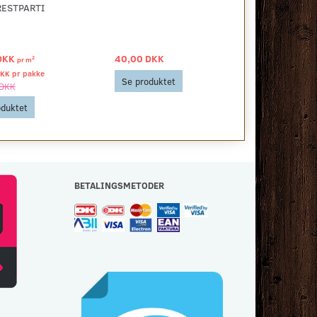
RESTPARTI
HÅRDVOKSOL
BORDPLADE
MØBLER
DKK
40,00 DKK
299,00 DKK
2
pr
m
DKK pr
pakke
Se produktet
Se produkt
 DKK
oduktet
BETALINGSMETODER