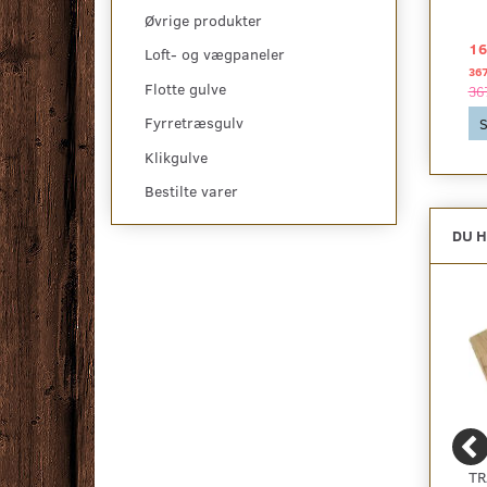
Øvrige produkter
40,00 DKK
79,00 DKK
16
Loft- og vægpaneler
36
Se produktet
Se produktet
Flotte gulve
36
Fyrretræsgulv
S
Klikgulve
Bestilte varer
DU H
ZORBA+ - BILLIGT
SILENT PRO
TR