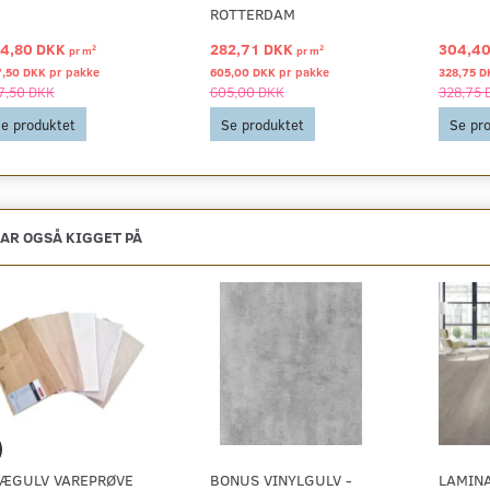
ROTTERDAM
4,80 DKK
282,71 DKK
304,4
2
2
pr
m
pr
m
7,50 DKK pr
pakke
605,00 DKK pr
pakke
328,75 D
7,50 DKK
605,00 DKK
328,75 
e produktet
Se produktet
Se pr
AR OGSÅ KIGGET PÅ
ÆGULV VAREPRØVE
BONUS VINYLGULV -
LAMIN