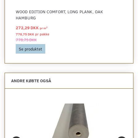
WOOD EDITION COMFORT, LONG PLANK, OAK
HAMBURG
272,29 DKK
2
pr
m
778,75 DKK pr
pakke
778,75 DKK
Se produktet
ANDRE KØBTE OGSÅ