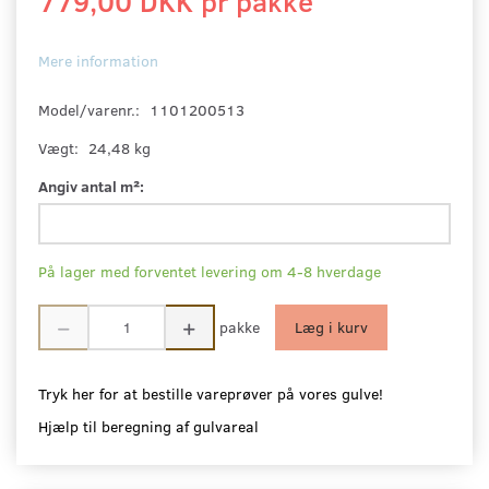
779,00 DKK pr
pakke
Mere information
Model/varenr.:
1101200513
Vægt:
24,48 kg
Angiv antal m²:
På lager med forventet levering om 4-8 hverdage
pakke
Læg i kurv
Tryk her for at bestille vareprøver på vores gulve!
Hjælp til beregning af gulvareal