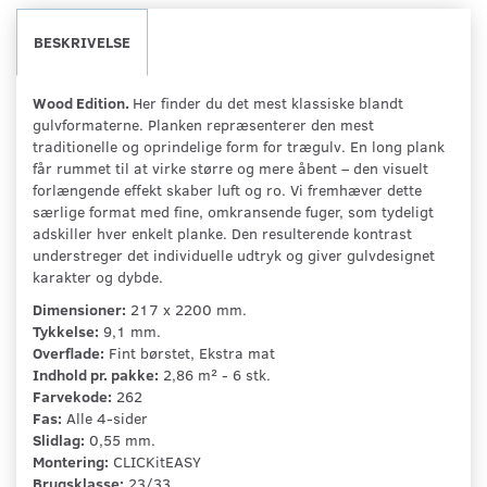
BESKRIVELSE
Wood Edition.
Her finder du det mest klassiske blandt
gulvformaterne. Planken repræsenterer den mest
traditionelle og oprindelige form for trægulv. En long plank
får rummet til at virke større og mere åbent – den visuelt
forlængende effekt skaber luft og ro. Vi fremhæver dette
særlige format med fine, omkransende fuger, som tydeligt
adskiller hver enkelt planke. Den resulterende kontrast
understreger det individuelle udtryk og giver gulvdesignet
karakter og dybde.
Dimensioner:
217 x 2200 mm.
Tykkelse:
9,1 mm.
Overflade:
Fint børstet, Ekstra mat
Indhold pr. pakke:
2,86 m² - 6 stk.
Farvekode:
262
Fas:
Alle 4-sider
Slidlag:
0,55 mm.
Montering:
CLICKitEASY
Brugsklasse:
23/33