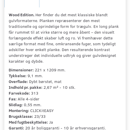
Wood Edition.
Her finder du det mest klassiske blandt
gulvformaterne. Planken repræsenterer den mest
traditionelle og oprindelige form for trægulv. En long plank
får rummet til at virke større og mere åbent – den visuelt
forlængende effekt skaber luft og ro. Vi fremhæver dette
særlige format med fine, omkransende fuger, som tydeligt
adskiller hver enkelt planke. Den resulterende kontrast
understreger det individuelle udtryk og giver gulvdesignet
karakter og dybde.
Dimensioner:
221 x 1209 mm.
Tykkelse:
9,1 mm.
Overflade:
Dybt børstet, mat
Indhold pr. pakke:
2,67 m² - 10 stk.
Farvekode:
313
Fas:
Alle 4-sider
Slidlag:
0,55 mm.
Montering:
CLICKitEASY
Brugsklasse:
23/33
Med fugtbeskyttelse:
Ja
Garanti:
20 år boliggaranti - 10 år erhvervsgaranti.