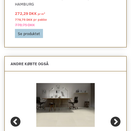
HAMBURG
272,29 DKK
2
pr
m
778,75 DKK pr
pakke
778,75 DKK
Se produktet
ANDRE KØBTE OGSÅ